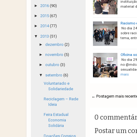
instituiçã
►
2016
(90)
material 
►
2015
(67)
Racismo e
►
2014
(77)
No dia 24
sobre rac
▼
2013
(51)
tema, ent
►
dezembro
(2)
►
novembro
(5)
Oficina s
No dia 29
no @mdca
►
outubro
(3)
sexualida
mais
▼
setembro
(6)
Voluntariado e
Solidariedade
← Postagem mais recent
Reciclagem – Rede
Ideia
Feira Estadual
0 commentár
Economia
Solidária
Postar um co
Doações Correios