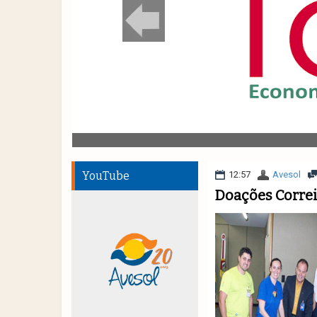
YouTube
12:57
Avesol
Doações Corre