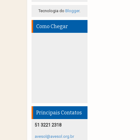
Tecnologia do
Blogger
.
Como Chegar
Principais Contatos
51 3221 2318
avesol@avesol.org.br