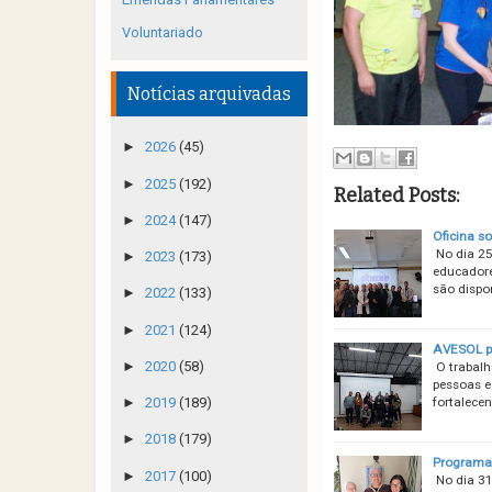
Voluntariado
Notícias arquivadas
►
2026
(45)
►
2025
(192)
Related Posts:
►
2024
(147)
Oficina s
No dia 25
►
2023
(173)
educadore
são dispo
►
2022
(133)
►
2021
(124)
AVESOL pa
►
2020
(58)
O trabalh
pessoas e 
fortalece
►
2019
(189)
►
2018
(179)
Programa 
►
2017
(100)
No dia 31