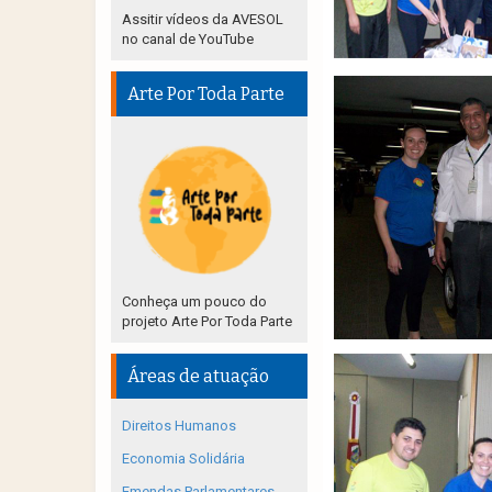
Assitir vídeos da AVESOL
no canal de YouTube
Arte Por Toda Parte
Conheça um pouco do
projeto Arte Por Toda Parte
Áreas de atuação
Direitos Humanos
Economia Solidária
Emendas Parlamentares