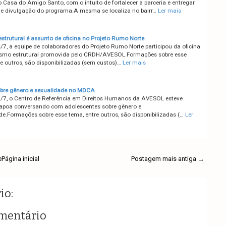
o Casa do Amigo Santo, com o intuito de fortalecer a parceria e entregar
de divulgação do programa.A mesma se localiza no bairr…
Ler mais
strutural é assunto de oficina no Projeto Rumo Norte
/7, a equipe de colaboradores do Projeto Rumo Norte participou da oficina
ismo estrutural promovida pelo CRDH/AVESOL.Formações sobre esse
re outros, são disponibilizadas (sem custos)…
Ler mais
obre gênero e sexualidade no MDCA
/7, o Centro de Referência em Direitos Humanos da AVESOL esteve
poa conversando com adolescentes sobre gênero e
de.Formações sobre esse tema, entre outros, são disponibilizadas (…
Ler
e
Página inicial
Postagem mais antiga →
io:
mentário