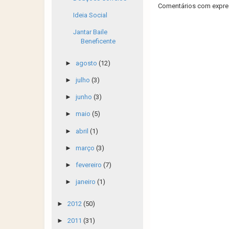
Comentários com expres
Ideia Social
Jantar Baile
Beneficente
►
agosto
(12)
►
julho
(3)
►
junho
(3)
►
maio
(5)
►
abril
(1)
►
março
(3)
►
fevereiro
(7)
►
janeiro
(1)
►
2012
(50)
►
2011
(31)