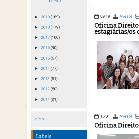
ESPRO
09:19
Avesol
►
2019
(189)
Oficina Direit
►
2018
(179)
estagiárias/os
►
2017
(100)
►
2016
(90)
►
2015
(67)
►
2014
(77)
►
2013
(51)
►
2012
(50)
►
2011
(31)
16:01
Avesol
Início
Oficina Direit
Labels