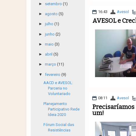
►
setembro
(1)
16:43
Avesol
►
agosto
(5)
AVESOL e Crec
►
julho
(1)
►
junho
(2)
►
maio
(3)
►
abril
(5)
►
março
(11)
▼
fevereiro
(9)
AACD e AVESOL:
Parceria no
Voluntariado
08:11
Avesol
Planejamento
Precisaríamos 
Participativo Rede
um!
Ideia 2020
Fórum Social das
Resistências