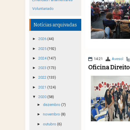
Voluntariado
Notícias arquivadas
►
2026
(44)
►
2025
(192)
►
2024
(147)
14:21
Avesol
Oficina Direit
►
2023
(173)
►
2022
(133)
►
2021
(124)
▼
2020
(58)
►
dezembro
(7)
►
novembro
(8)
►
outubro
(6)