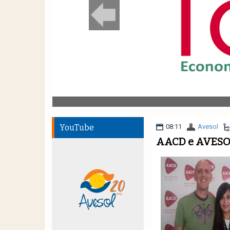
YouTube
08:11
Avesol
AACD e AVESOL