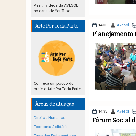
Assitir vídeos da AVESOL
no canal de YouTube
14:38
Avesol
Arte Por Toda Parte
Planejamento P
Conheça um pouco do
projeto Arte Por Toda Parte
Áreas de atuação
14:33
Avesol
Direitos Humanos
Fórum Social d
Economia Solidária
Emendas Parlamentares