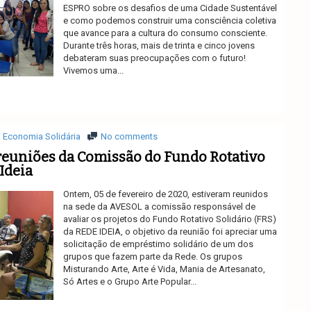
ESPRO sobre os desafios de uma Cidade Sustentável
e como podemos construir uma consciência coletiva
que avance para a cultura do consumo consciente.
Durante três horas, mais de trinta e cinco jovens
debateram suas preocupações com o futuro!
Vivemos uma...
Ler mais
Economia Solidária
No comments
reuniões da Comissão do Fundo Rotativo
Ideia
Ontem, 05 de fevereiro de 2020, estiveram reunidos
na sede da AVESOL a comissão responsável de
avaliar os projetos do Fundo Rotativo Solidário (FRS)
da REDE IDEIA, o objetivo da reunião foi apreciar uma
solicitação de empréstimo solidário de um dos
grupos que fazem parte da Rede. Os grupos
Misturando Arte, Arte é Vida, Mania de Artesanato,
Só Artes e o Grupo Arte Popular...
Ler mais