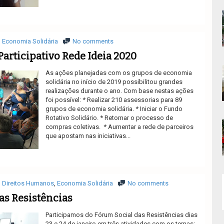
Ler mais
Economia Solidária
No comments
articipativo Rede Ideia 2020
As ações planejadas com os grupos de economia
solidária no início de 2019 possibilitou grandes
realizações durante o ano. Com base nestas ações
foi possível: * Realizar 210 assessorias para 89
grupos de economia solidária. * Iniciar o Fundo
Rotativo Solidário. * Retomar o processo de
compras coletivas. * Aumentar a rede de parceiros
que apostam nas iniciativas...
Ler mais
Direitos Humanos
,
Economia Solidária
No comments
as Resistências
Participamos do Fórum Social das Resistências dias
23 e 24 de janeiro em três atividades com os temas: