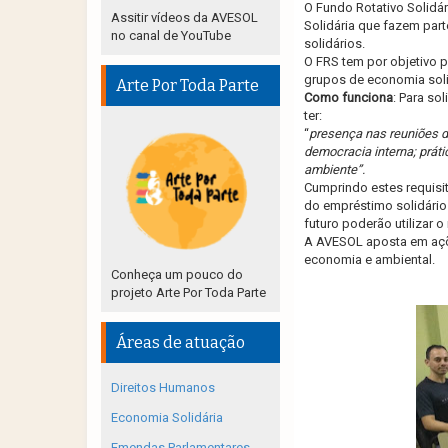
O Fundo Rotativo Solidá
Assitir vídeos da AVESOL
Solidária que fazem par
no canal de YouTube
solidários.
O FRS tem por objetivo p
grupos de economia soli
Arte Por Toda Parte
Como funciona
: Para so
ter:
“
presença nas reuniões d
democracia interna; prát
ambiente”.
Cumprindo estes requisi
do empréstimo solidário
futuro poderão utilizar o
A AVESOL aposta em açõe
economia e ambiental.
Conheça um pouco do
projeto Arte Por Toda Parte
Áreas de atuação
Direitos Humanos
Economia Solidária
Emendas Parlamentares