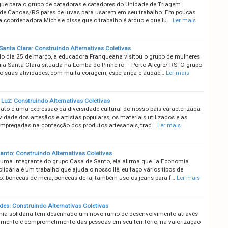
gue para o grupo de catadoras e catadores do Unidade de Triagem
de Canoas/RS pares de luvas para usarem em seu trabalho. Em poucas
 a coordenadora Michele disse que o trabalho é árduo e que lu…
Ler mais
Santa Clara: Construindo Alternativas Coletivas
do dia 25 de março, a educadora Franqueana visitou o grupo de mulheres
ia Santa Clara situada na Lomba do Pinheiro – Porto Alegre/ RS. O grupo
o suas atividades, com muita coragem, esperança e audác…
Ler mais
 Luz: Construindo Alternativas Coletivas
ato é uma expressão da diversidade cultural do nosso país caracterizada
ividade dos artesãos e artistas populares, os materiais utilizados e as
empregadas na confecção dos produtos artesanais, trad…
Ler mais
anto: Construindo Alternativas Coletivas
 uma integrante do grupo Casa de Santo, ela afirma que “a Economia
lidária é um trabalho que ajuda o nosso Ilê, eu faço vários tipos de
o: bonecas de meia, bonecas de lã, também uso os jeans para f…
Ler mais
ades: Construindo Alternativas Coletivas
a solidária tem desenhado um novo rumo de desenvolvimento através
imento e comprometimento das pessoas em seu território, na valorização