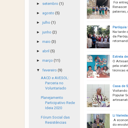
Foi entre
►
setembro
(1)
Renascer 
palavras,
►
agosto
(5)
►
julho
(1)
Paróquia 
Na tarde 
►
junho
(2)
da Paróqu
retornand
►
maio
(3)
►
abril
(5)
Estrela de
►
março
(11)
O Artesan
pela criat
▼
fevereiro
(9)
técnicas 
AACD e AVESOL:
Parceria no
Casa de S
Voluntariado
Visitando
Popular So
Planejamento
artesanat
Participativo Rede
Ideia 2020
Li Varied
Fórum Social das
A economi
Resistências
do envolv