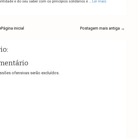
ntidade e do seu saber com os princípios solidários e …
Ler mais
e
Página inicial
Postagem mais antiga →
io:
mentário
sões ofensivas serão excluídos.