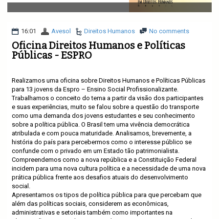
v
i
g
a
16:01
Avesol
Direitos Humanos
No comments
t
Oficina Direitos Humanos e Políticas
i
Públicas - ESPRO
o
n
Realizamos uma oficina sobre Direitos Humanos e Políticas Públicas
para 13 jovens da Espro – Ensino Social Profissionalizante.
Trabalhamos o conceito do tema a partir da visão dos participantes
e suas experiências, muito se falou sobre a questão do transporte
como uma demanda dos jovens estudantes e seu conhecimento
sobre a política pública. O Brasil tem uma vivência democrática
atribulada e com pouca maturidade. Analisamos, brevemente, a
história do país para percebermos como o interesse público se
confunde com o privado em um Estado tão patrimonialista.
Compreendemos como a nova república e a Constituição Federal
incidem para uma nova cultura política e a necessidade de uma nova
prática pública frente aos desafios atuais do desenvolvimento
social.
Apresentamos os tipos de política pública para que percebam que
além das políticas sociais, considerem as econômicas,
administrativas e setoriais também como importantes na