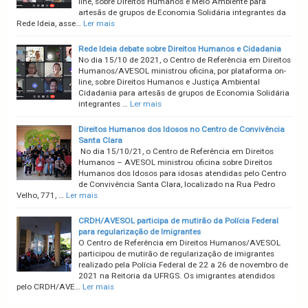
line, sobre Direitos Humanos e Meio Ambiente para
artesãs de grupos de Economia Solidária integrantes da
Rede Ideia, asse…
Ler mais
Rede Ideia debate sobre Direitos Humanos e Cidadania
No dia 15/10 de 2021, o Centro de Referência em Direitos
Humanos/AVESOL ministrou oficina, por plataforma on-
line, sobre Direitos Humanos e Justiça Ambiental
Cidadania para artesãs de grupos de Economia Solidária
integrantes …
Ler mais
Direitos Humanos dos Idosos no Centro de Convivência
Santa Clara
No dia 15/10/21, o Centro de Referência em Direitos
Humanos – AVESOL ministrou oficina sobre Direitos
Humanos dos Idosos para idosas atendidas pelo Centro
de Convivência Santa Clara, localizado na Rua Pedro
Velho, 771, …
Ler mais
CRDH/AVESOL participa de mutirão da Polícia Federal
para regularização de Imigrantes
O Centro de Referência em Direitos Humanos/AVESOL
participou de mutirão de regularização de imigrantes
realizado pela Polícia Federal de 22 a 26 de novembro de
2021 na Reitoria da UFRGS. Os imigrantes atendidos
pelo CRDH/AVE…
Ler mais