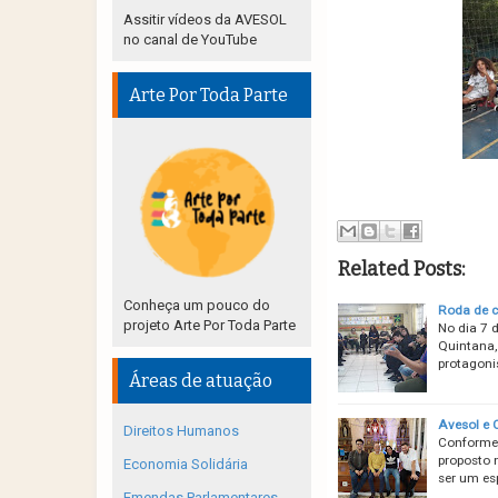
Assitir vídeos da AVESOL
no canal de YouTube
Arte Por Toda Parte
Related Posts:
Conheça um pouco do
Roda de c
projeto Arte Por Toda Parte
No dia 7 
Quintana,
protagoni
Áreas de atuação
Avesol e 
Direitos Humanos
Conforme 
proposto 
Economia Solidária
ser um es
Emendas Parlamentares