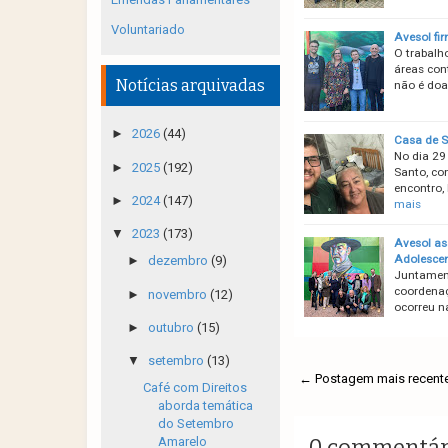
Voluntariado
Avesol fi
O trabalh
áreas cont
Notícias arquivadas
não é doa
►
2026
(44)
Casa de S
No dia 29
►
2025
(192)
Santo, co
encontro, 
►
2024
(147)
mais
▼
2023
(173)
Avesol as
Adolesce
►
dezembro
(9)
Juntament
coordenaç
►
novembro
(12)
ocorreu na
►
outubro
(15)
▼
setembro
(13)
← Postagem mais recent
Café com Direitos
aborda temática
do Setembro
0 commentár
Amarelo