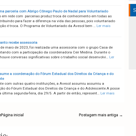
S
rma parceria com Abrigo Cônego Paulo de Nadal para Voluntariado
o em rede com parcerias produz troca de conhecimento em todas as
ribuindo para fazer a diferença na vida das pessoas, pois voluntariado
ção é troca. O Programa de Voluntariado da Avesol bem …
Ler mais
anto recebe assessoria
 de maio de 2023, foi realizada uma assessoria com o grupo Casa de
ntando com a participação da coordenadora Ceir Medina. Durante o
houve conversas significativas sobre o trabalho social desenvolvi…
Ler
sume a coordenação do Fórum Estadual dos Direitos da Criança e do
nte
e com outras quatro instituições, a Avesol assumiu assumiu a
ão do Fórum Estadual dos Direitos da Criança e do Adolescente.A posse
 última segunda-feira, dia 29/5. A partir de então, represent…
Ler mais
e
Página inicial
Postagem mais antiga →
io: