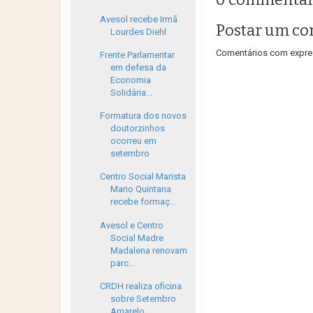
Avesol recebe Irmã
Postar um co
Lourdes Diehl
Comentários com expres
Frente Parlamentar
em defesa da
Economia
Solidária...
Formatura dos novos
doutorzinhos
ocorreu em
setembro
Centro Social Marista
Mario Quintana
recebe formaç...
Avesol e Centro
Social Madre
Madalena renovam
parc...
CRDH realiza oficina
sobre Setembro
Amarelo