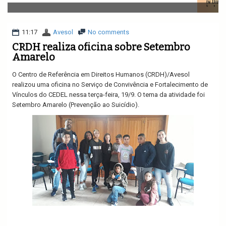
v
i
g
a
11:17
Avesol
No comments
t
CRDH realiza oficina sobre Setembro
i
Amarelo
o
n
O Centro de Referência em Direitos Humanos (CRDH)/Avesol
realizou uma oficina no Serviço de Convivência e Fortalecimento de
Vínculos do CEDEL nessa terça-feira, 19/9. O tema da atividade foi
Setembro Amarelo (Prevenção ao Suicídio).