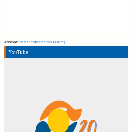
Assinar:
Postar comentários (Atom)
YouTube