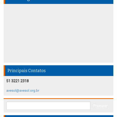
Principais Contatos
51 3221 2318
avesol@avesol.org.br