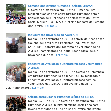
Semana dos Direitos Humanos - Oficina CESMAR
O Centro de Referência em Direitos Humanos - AVESOL
realizou duas oficinas sobre Direitos Humanos com a
participação de 81 crianças e adolescentes do Centro
Social Marista – CESMAR. A oficina fez parte da Semana
dos Direito…
Ler mais
Inauguração nova sede da AGAFAPE
No dia 04 de dezembro de 2019 a convite da Associação
Gaúcha de Familiares e Pacientes Esquizofrênicos
(AGAFAPE), parceira do Programa de Voluntariado da
AVESOL, participamos da inauguração oficial de sua
nova sede, que fica…
Ler mais
Encontro de Avaliação e Confraternização Voluntári@s
AVESOL
No dia 07 de dezembro de 2019, no Centro de Referência
em Direitos Humanos (CRDH) AVESOL, foi realizado o
Encontro de Avaliação e Confraternização com os
voluntári@s da AVESOL para avaliar o trabalho
voluntário de 201…
Ler mais
Oficina sobre Direitos Humanos e Ética na ESPRO
No dia 05/11 de 2019, o Centro de Referência em Direitos
Humanos-AVESOL ministrou oficina sobre Ética para
jovens atendidos pela Ensino Social Profissionalizante