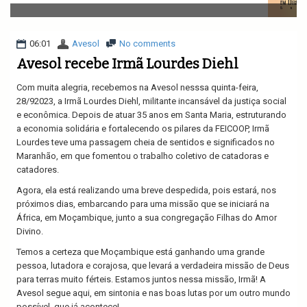
v
i
g
a
06:01
Avesol
No comments
t
Avesol recebe Irmã Lourdes Diehl
i
o
Com muita alegria, recebemos na Avesol nesssa quinta-feira,
n
28/92023, a Irmã Lourdes Diehl, militante incansável da justiça social
e econômica. Depois de atuar 35 anos em Santa Maria, estruturando
a economia solidária e fortalecendo os pilares da FEICOOP, Irmã
Lourdes teve uma passagem cheia de sentidos e significados no
Maranhão, em que fomentou o trabalho coletivo de catadoras e
catadores.
Agora, ela está realizando uma breve despedida, pois estará, nos
próximos dias, embarcando para uma missão que se iniciará na
África, em Moçambique, junto a sua congregação Filhas do Amor
Divino.
Temos a certeza que Moçambique está ganhando uma grande
pessoa, lutadora e corajosa, que levará a verdadeira missão de Deus
para terras muito férteis. Estamos juntos nessa missão, Irmã! A
Avesol segue aqui, em sintonia e nas boas lutas por um outro mundo
possível, que já acontece!