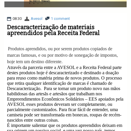
v
i
g
a
08:30
Avesol
1 comment
t
Descaracterização de materiais
i
apreendidos pela Receita Federal
o
n
Produtos aprendidos, ou por serem produtos copiados de
marcas famosas, e ou por motivo de sonegação de impostos,
hoje tem um destino diferente.
Através da parceria entre a AVESOL e a Receita Federal parte
destes produtos hoje é descaracterizado e destinado a doação
para reuso como matéria prima de novos produtos. O processo
que retira qualquer identificação de marcas é chamado de
Descaracterização.
Para se tornar um produto novo nas mãos
habilidosas das artesãs e artesãos que trabalham nos
Empreendimentos Econômicos Solidários – EES apoiados pela
AVESOL esses produtos deveram ser completamente, ou
parcialmente customizados. Para ficar fácil de entender, uma
camiseta pode ser transformada em bonecas, roupas de recém-
nascidos entre outras coisas.
É importante salientar que os produtos apreendidos deixam em
sua origem um passivo social, e uma vez nosso país, temos