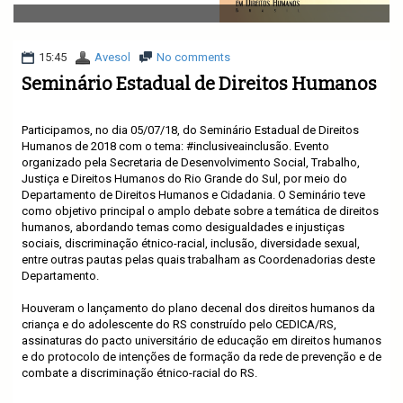
v
i
g
a
15:45
Avesol
No comments
t
Seminário Estadual de Direitos Humanos
i
o
n
Participamos, no dia 05/07/18, do Seminário Estadual de Direitos
Humanos de 2018 com o tema: #inclusiveainclusão. Evento
organizado pela Secretaria de Desenvolvimento Social, Trabalho,
Justiça e Direitos Humanos do Rio Grande do Sul, por meio do
Departamento de Direitos Humanos e Cidadania. O Seminário teve
como objetivo principal o amplo debate sobre a temática de direitos
humanos, abordando temas como desigualdades e injustiças
sociais, discriminação étnico-racial, inclusão, diversidade sexual,
entre outras pautas pelas quais trabalham as Coordenadorias deste
Departamento.
Houveram o lançamento do plano decenal dos direitos humanos da
criança e do adolescente do RS construído pelo CEDICA/RS,
assinaturas do pacto universitário de educação em direitos humanos
e do protocolo de intenções de formação da rede de prevenção e de
combate a discriminação étnico-racial do RS.