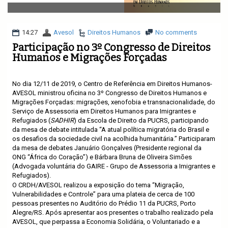
v
i
g
a
14:27
Avesol
Direitos Humanos
No comments
t
Participação no 3º Congresso de Direitos
i
Humanos e Migrações Forçadas
o
n
No dia 12/11 de 2019, o Centro de Referência em Direitos Humanos-
AVESOL ministrou oficina no 3º Congresso de Direitos Humanos e
Migrações Forçadas: migrações, xenofobia e transnacionalidade, do
Serviço de Assessoria em Direitos Humanos para Imigrantes e
Refugiados (
SADHIR
) da Escola de Direito da PUCRS, participando
da mesa de debate intitulada “A atual política migratória do Brasil e
os desafios da sociedade civil na acolhida humanitária.” Participaram
da mesa de debates Januário Gonçalves (Presidente regional da
ONG “África do Coração”) e Bárbara Bruna de Oliveira Simões
(Advogada voluntária do GAIRE - Grupo de Assessoria a Imigrantes e
Refugiados).
O CRDH/AVESOL realizou a exposição do tema “Migração,
Vulnerabilidades e Controle” para uma plateia de cerca de 100
pessoas presentes no Auditório do Prédio 11 da PUCRS, Porto
Alegre/RS. Após apresentar aos presentes o trabalho realizado pela
AVESOL, que perpassa a Economia Solidária, o Voluntariado e a