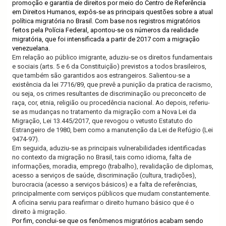
promoção e garantia de direitos por meio do Centro de Referência
em Direitos Humanos, expôs-se as principais questões sobre a atual
política migratória no Brasil. Com base nos registros migratórios
feitos pela Polícia Federal, apontou-se os números da realidade
migratória, que foi intensificada a partir de 2017 com a migração
venezuelana.
Em relação ao público imigrante, aduziu-se os direitos fundamentais
e sociais (arts. 5 e 6 da Constituição) previstos a todos brasileiros,
que também são garantidos aos estrangeiros. Salientou-se a
existência da lei 7716/89, que prevê a punição da pratica de racismo,
ou seja,
os crimes resultantes de discriminação ou preconceito de
raça, cor, etnia, religião ou procedência nacional.
Ao depois, referiu-
se as mudanças no tratamento da migração com a Nova Lei da
Migração, Lei 13.445/2017, que revogou o vetusto Estatuto do
Estrangeiro de 1980, bem como a manutenção da Lei de Refúgio (Lei
9474-97).
Em seguida, aduziu-se as principais vulnerabilidades identificadas
no contexto da migração no Brasil, tais como idioma, falta de
informações, moradia, emprego (trabalho), revalidação de diplomas,
acesso a serviços de saúde, discriminação (cultura, tradições),
burocracia (acesso a serviços básicos) e a falta de referências,
principalmente com serviços públicos que mudam constantemente.
A oficina serviu para reafirmar o direito humano básico que é o
direito à migração.
Por fim, conclui-se que os fenômenos migratórios acabam sendo