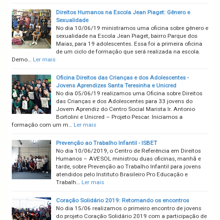
Direitos Humanos na Escola Jean Piaget: Gênero e
Sexualidade
No dia 10/06/19 ministramos uma oficina sobre gênero e
sexualidade na Escola Jean Piaget, bairro Parque dos
Maias, para 19 adolescentes. Essa foi a primeira oficina
de um ciclo de formação que será realizada na escola.
Demo…
Ler mais
Oficina Direitos das Crianças e dos Adolescentes -
Jovens Aprendizes Santa Teresinha e Unicred
No dia 05/06/19 realizamos uma Oficina sobre Direitos
das Crianças e dos Adolescentes para 33 jovens do
Jovem Aprendiz do Centro Social Marista Ir. Antonio
Bortolini e Unicred – Projeto Pescar. Iniciamos a
formação com um m…
Ler mais
Prevenção ao Trabalho Infantil - ISBET
No dia 10/06/2019, o Centro de Referência em Direitos
Humanos – AVESOL ministrou duas oficinas, manhã e
tarde, sobre Prevenção ao Trabalho Infantil para jovens
atendidos pelo Instituto Brasileiro Pro Educação e
Trabalh…
Ler mais
Coração Solidário 2019: Retomando os encontros
No dia 15/06 realizamos o primeiro encontro de jovens
do projeto Coração Solidário 2019 com a participação de