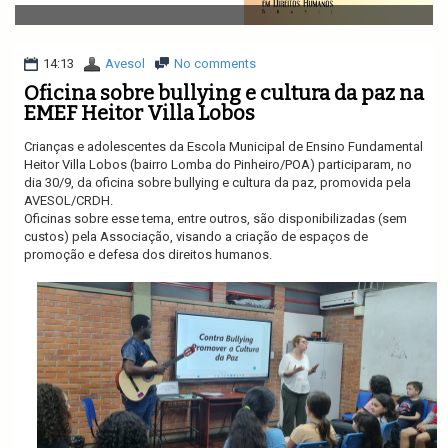
v
i
g
a
14:13
Avesol
No comments
t
Oficina sobre bullying e cultura da paz na
i
EMEF Heitor Villa Lobos
o
n
Crianças e adolescentes da Escola Municipal de Ensino Fundamental
Heitor Villa Lobos (bairro Lomba do Pinheiro/POA) participaram, no
dia 30/9, da oficina sobre bullying e cultura da paz, promovida pela
AVESOL/CRDH.
Oficinas sobre esse tema, entre outros, são disponibilizadas (sem
custos) pela Associação, visando a criação de espaços de
promoção e defesa dos direitos humanos.