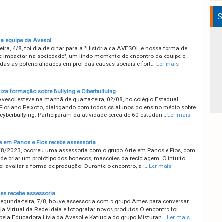
S
a equipe da Avesol
eira, 4/8, foi dia de olhar para a "História da AVESOL e nossa forma de
 e impactar na sociedade", um lindo momento de encontro da equipe e
odas as potencialidades em prol das causas sociais e fort…
Ler mais
iza formação sobre Bullying e Ciberbulluing
esol esteve na manhã de quarta-feira, 02/08, no colégio Estadual
Floriano Peixoto, dialogando com todos os alunos do ensino médio sobre
 cyberbullying. Participaram da atividade cerca de 60 estudan…
Ler mais
e em Panos e Fios recebe assessoria
/8/2023, ocorreu uma assessoria com o grupo Arte em Panos e Fios, com
 de criar um protótipo dos bonecos, mascotes da reciclagem. O intuito
foi avaliar a forma de produção. Durante o encontro, a …
Ler mais
s recebe assessoria
segunda-feira, 7/8, houve assessoria com o grupo Ames para conversar
ja Virtual da Rede Ideia e fotografar novos produtos.O encontro foi
 pela Educadora Lívia da Avesol e Katiucia do grupo Misturan…
Ler mais