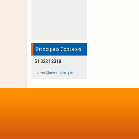
Principais Contatos
51 3221 2318
avesol@avesol.org.br