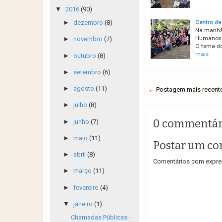
▼
2016
(90)
Centro de
►
dezembro
(8)
Na manhã d
Humanos r
►
novembro
(7)
O tema do
mais
►
outubro
(8)
►
setembro
(6)
►
agosto
(11)
← Postagem mais recent
►
julho
(8)
0 commentár
►
junho
(7)
►
maio
(11)
Postar um co
►
abril
(8)
Comentários com expres
►
março
(11)
►
fevereiro
(4)
▼
janeiro
(1)
Chamadas Públicas -