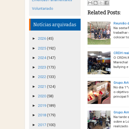
Voluntariado
Related Posts:
Reunião d
Notícias arquivadas
Na sexta-f
trabalhar
colocar t
►
2026
(45)
►
2025
(192)
CRDH real
O CRDH/Av
►
2024
(147)
Marechal 
bullying e
►
2023
(173)
►
2022
(133)
Grupo Art
►
2021
(124)
No dia 1º
o objetivo
►
2020
(58)
principal 
►
2019
(189)
Grupo Ame
►
2018
(179)
Na tarde 
sobre a Lo
►
2017
(100)
realizado