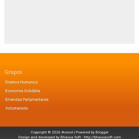
Grupos
Direitos Humanos
Economia Solidária
Emendas Parlamentares
Voluntariado
Copyright ©
2026
Avesol
| Powered by
Blogger
Design and developed by Bhavya Soft :
http://bhavyasoft.com