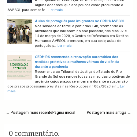
A campanha de confecção de máscaras já conta com
alguns doadores, que aos poucos estão procurando a
AVESOL para somar fo…
Ler mais
Aulas de português para imigrantes no CRDH/AVESOL
Nos sábados de tarde, a partir das 14h, retomando as
atividades que iniciaram no ano passado, nos dias 07 e
14 de março de 2020, o Centro de Referência em Direitos
Humanos-AVESOL promoveu, em sua sede, aulas de
português p…
Ler mais
CEDH-RS recomenda a renovação automática das
medidas protetivas a mulheres vítimas de violência
durante a pandemia
Recomenda ao Tribunal de Justiça do Estado do Rio
Grande do Sul que renove todas as medidas protetivas de
urgência cujos prazos se encerram durante a suspensão
dos prazos processuais previstas nas Resoluções nº 002/2020 e n…
Ler
mais
← Postagem mais recente
Página inicial
Postagem mais antiga →
0 commentário: