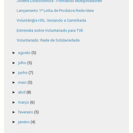
Jovens Doutorzinhos - Formando Multiplicadores
Lançamento 1ª Linha de Produtos Rede Ideia
Voluntári@s HSL: Iniciando a Caminhada
Entrevista sobre Voluntariado para TVE
Voluntariado: Rede de Solidariedade
►
agosto
(5)
►
julho
(5)
►
junho
(7)
►
maio
(5)
►
abril
(8)
►
março
(6)
►
fevereiro
(5)
►
janeiro
(4)