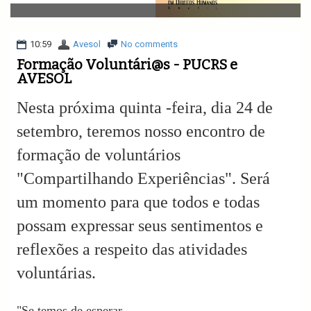
v
i
g
a
10:59
Avesol
No comments
t
Formação Voluntári@s - PUCRS e
i
AVESOL
o
n
Nesta próxima quinta -feira, dia 24 de
setembro, teremos nosso encontro de
formação de voluntários
"Compartilhando Experiências". Será
um momento para que todos e todas
possam expressar seus sentimentos e
reflexões a respeito das atividades
voluntárias.
"Se temos de esperar,