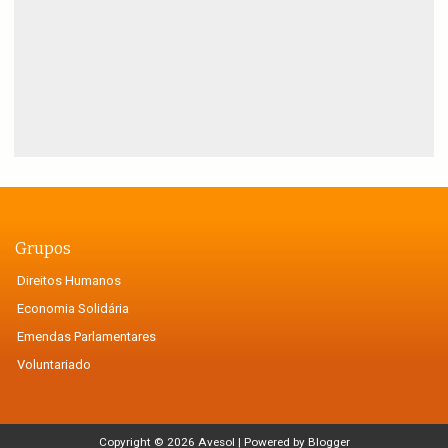
Grupos
Direitos Humanos
Economia Solidária
Emendas Parlamentares
Voluntariado
Copyright ©
2026
Avesol
| Powered by
Blogger