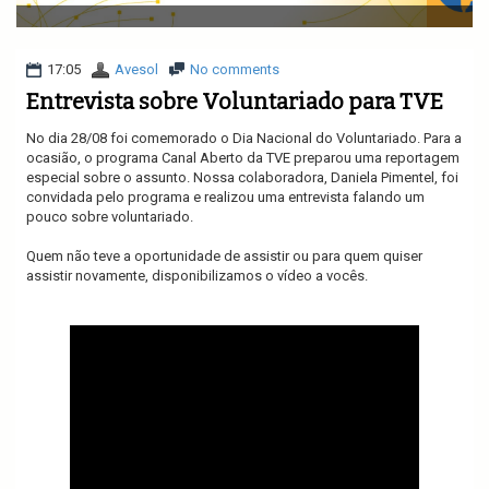
v
i
g
a
17:05
Avesol
No comments
t
Entrevista sobre Voluntariado para TVE
i
o
No dia 28/08 foi comemorado o Dia Nacional do Voluntariado. Para a
n
ocasião, o programa Canal Aberto da TVE preparou uma reportagem
especial sobre o assunto. Nossa colaboradora, Daniela Pimentel, foi
convidada pelo programa e realizou uma entrevista falando um
pouco sobre voluntariado.
Quem não teve a oportunidade de assistir ou para quem quiser
assistir novamente, disponibilizamos o vídeo a vocês.