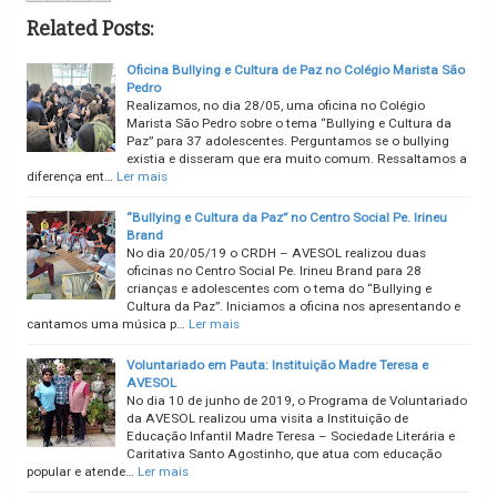
Related Posts:
Oficina Bullying e Cultura de Paz no Colégio Marista São
Pedro
Realizamos, no dia 28/05, uma oficina no Colégio
Marista São Pedro sobre o tema “Bullying e Cultura da
Paz” para 37 adolescentes. Perguntamos se o bullying
existia e disseram que era muito comum. Ressaltamos a
diferença ent…
Ler mais
“Bullying e Cultura da Paz” no Centro Social Pe. Irineu
Brand
No dia 20/05/19 o CRDH – AVESOL realizou duas
oficinas no Centro Social Pe. Irineu Brand para 28
crianças e adolescentes com o tema do “Bullying e
Cultura da Paz”. Iniciamos a oficina nos apresentando e
cantamos uma música p…
Ler mais
Voluntariado em Pauta: Instituição Madre Teresa e
AVESOL
No dia 10 de junho de 2019, o Programa de Voluntariado
da AVESOL realizou uma visita a Instituição de
Educação Infantil Madre Teresa – Sociedade Literária e
Caritativa Santo Agostinho, que atua com educação
popular e atende…
Ler mais