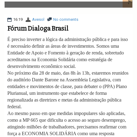
v
i
g
a
16:19
Avesol
No comments
t
Fórum Dialoga Brasil
i
o
É preciso inverter a lógica da administração pública e para isso
n
é necessário definir as áreas de investimentos. Somos uma
Entidade de Apoio e Fomento à geração de renda, sobretudo
acreditamos na Economia Solidária como estratégia de
desenvolvimento econômico social.
No próximo dia 28 de maio, das 8h às 13h, estaremos reunidos
do auditório Dante Barone na Assembleia Legislativa, com
entidades e movimentos de classe, para debater o (PPA) Plano
Plurianual, um instrumento que estabelece de forma
regionalizada as diretrizes e metas da administração pública
federal.
Ao mesmo passo em que medidas impopulares são aplicadas,
como a MP 665 que dificulta o acesso ao seguro desemprego,
atingindo milhões de trabalhadores, precisamos reafirmar com
força a ECONOMIA SOLIDÁRIA como uma resposta