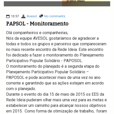
v
i
g
a
13:57
Avesol
No comments
t
PAPSOL - Monitoramento
i
o
Olá companheiros e companheiras,
n
Nós da equipe AVESOL gostaríamos de agradecer a
todas e todos os grupos e parceiros que compareceram
no mais recente encontro da Rede Ideia. Este encontro
foi dedicado a fazer o monitoramento do Planejamento
Participativo Popular Solidário - PAPOSOL.
O monitoramento do planejado é a segunda etapa do
Planejamento Participativo Popular Solidário –
PAPOSOL e pode acontecer mais de uma vez no ano
corrente e garantindo que as ações estejam em acordo
com o planejado.
Durante o evento do dia 15 de maio de 2015 os EES da
Rede Ideia puderam olhar mais uma vez para as metas e
estabelecer um caminho para alcançar nossos objetivos
em 2015. Como forma de otimização de trabalho, foram