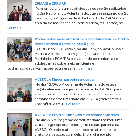
CEMASI e CESMAR
Para articular algumas atividades que serão realizadas
no Dia Nacional do Voluntariado, que se realiza no dia 28
de agosto, o Programa de Voluntariado da AVESOL e a
área da Solidariedade da Rede Marista, realizaram, no …
Ler mais
Oficina sobre meio ambiente e sustentabilidade no Centro
Social Marista Aparecida das Águas
O CRDH/AVESOL esteve, no dia 17/6, no Centro Social
Marista Aparecida das Águas (Ilha Grande dos
Marinheiros-POA/RS) conversando com crianças e
adolescentes sobre meio ambiente e
sustentabilidade.Formações sobre esse te…
Ler mais
AVESOL e Kinder: parceria renovada
No dia 12/06, o Programa de Voluntariado esteve
na @kindercriancaespecial, parceira da AVESOL, para
assinatura de Termo de Convênio e diálogo sobre as
demandas do voluntariado em 2025.Agradecemos à
Jhenniffer Marqu…
Ler mais
AVESOL e Projeto Rumo Norte: estreitando vínculos
No dia 3/6 o Programa de Voluntariado realizou uma
visita ao @projetorumonorte, instituição parceira da
AVESOL.O projeto atua com foco no atendimento
gratuito a pessoas com deficiência, oferecendo