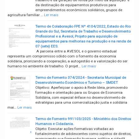
trabalho e da geração de renda por meio da aquisição e
da destinação de equipamentos produtivos para
empreendimentos econômicos solidários, grupos de
agricultura familiar …
Ler mais
Termo de Colaboração FPE Nº 4104/2022, Estado do Rio
Grande do Sul, Secretaria de Trabalho e Desenvolvimento
Profissional e a Avesol, Projeto para aquisição de
equipamentos para melhorias na produção e na renda de
07 (sete) EES.
A parceria entre a AVESOL e o governo estadual
representa um compromisso sólido com o fomento da economia
solidária, priorizando a cooperação, a autogestão e a valorização do ser
humano no ambiente de trabalho. O projet…
Ler mais
Termo de Fomento 374/2024 - Secretaria Municipal de
Desenvolvimento Econômico e Turismo – SMDET
Objetivo: Aperfeiçoar o apoio à Rede Ideia, promovendo
formação e orientação para os Grupos de Economia
Solidária, com especial ênfase no desenvolvimento de
estratégias para uma comercialização justa e solidária
mai…
Ler mais
Termo de Fomento 991103/2025 - Ministério dos Direitos
Humanos e Cidadania.
Objeto: Executar ações formativas voltadas ao
fortalecimento de adolescentes como sujeitos de direitos,
promovendo sua formação humana, política e cidadã,