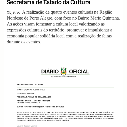
Secretaria de Estado da Cultura
v
i
A realização de quatro eventos culturais na Região
Objetivo:
g
Nordeste de Porto Alegre, com foco no
a
B
airro Mario Quintana.
t
As ações visam fomentar a cultura local valorizando as
i
expressões culturais do território, promover e impulsionar a
o
economia popular solidária local com a realização de feiras
n
durante os eventos.