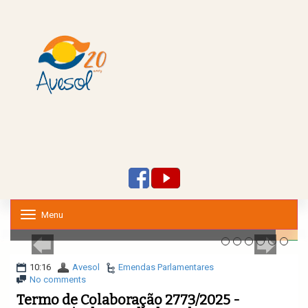
Menu
T
o
g
g
l
10:16
Avesol
Emendas Parlamentares
e
No comments
n
Termo de Colaboração 2773/2025 -
a