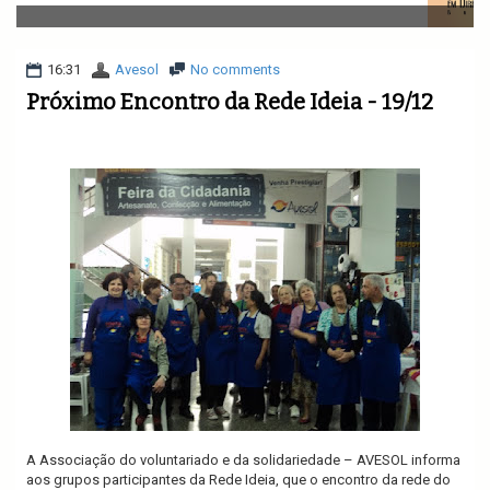
v
i
g
a
16:31
Avesol
No comments
t
Próximo Encontro da Rede Ideia - 19/12
i
o
n
A Associação do voluntariado e da solidariedade – AVESOL informa
aos grupos participantes da Rede Ideia, que o encontro da rede do