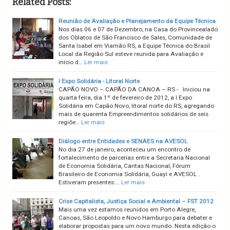
Related Posts:
Reunião de Avaliação e Planejamento da Equipe Técnica
Nos dias 06 e 07 de Dezembro, na Casa do Provincealado
dos Oblatos de São Francisco de Sales, Comunidade de
Santa Isabel em Viamão RS, a Equipe Técnica do Brasil
Local da Região Sul esteve reunida para Avaliação e
início d…
Ler mais
I Expo Solidária - Litoral Norte
CAPÃO NOVO – CAPÃO DA CANOA – RS - Iniciou na
quarta feira, dia 1º de fevereiro de 2012, a I Expo
Solidária em Capão Novo, litoral norte do RS, agregando
mais de quarenta Empreendimentos solidários de seis
regiõe…
Ler mais
Diálogo entre Entidades e SENAES na AVESOL
No dia 27 de janeiro, aconteceu um encontro de
fortalecimento de parcerias entre a Secretaria Nacional
de Economia Solidária, Cáritas Nacional, Fórum
Brasileiro de Economia Solidária, Guayí e AVESOL .
Estiveram presentes:…
Ler mais
Crise Capitalista, Justiça Social e Ambiental – FST 2012
Mais uma vez estamos reunidos em Porto Alegre,
Canoas, São Leopoldo e Novo Hamburgo para debater e
elaborar propostas para um novo mundo. Nesta edição o