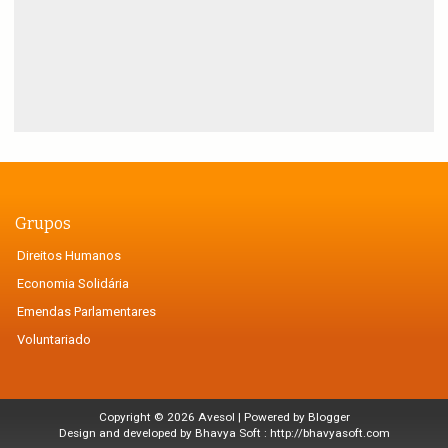
Grupos
Direitos Humanos
Economia Solidária
Emendas Parlamentares
Voluntariado
Copyright ©
2026
Avesol
| Powered by
Blogger
Design and developed by Bhavya Soft :
http://bhavyasoft.com