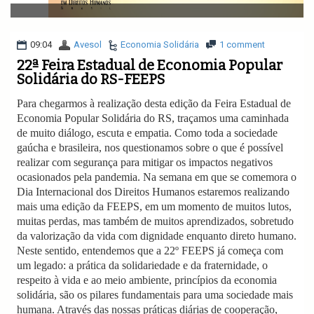
v
i
g
a
09:04
Avesol
Economia Solidária
1 comment
t
22ª Feira Estadual de Economia Popular
i
Solidária do RS-FEEPS
o
n
Para chegarmos à realização desta edição da Feira Estadual de
Economia Popular Solidária do RS, traçamos uma caminhada
de muito diálogo, escuta e empatia. Como toda a sociedade
gaúcha e brasileira, nos questionamos sobre o que é possível
realizar com segurança para mitigar os impactos negativos
ocasionados pela pandemia. Na semana em que se comemora o
Dia Internacional dos Direitos Humanos estaremos realizando
mais uma edição da FEEPS, em um momento de muitos lutos,
muitas perdas, mas também de muitos aprendizados, sobretudo
da valorização da vida com dignidade enquanto direto humano.
Neste sentido, entendemos que a 22º FEEPS já começa com
um legado: a prática da solidariedade e da fraternidade, o
respeito à vida e ao meio ambiente, princípios da economia
solidária, são os pilares fundamentais para uma sociedade mais
humana. Através das nossas práticas diárias de cooperação,