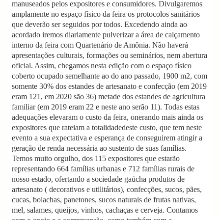
manuseados pelos expositores e consumidores. Divulgaremos
amplamente no espaço físico da feira os protocolos sanitários
que deverão ser seguidos por todos. Excedendo ainda ao
acordado iremos diariamente pulverizar a área de calçamento
interno da feira com Quartenário de Amônia. Não haverá
apresentações culturais, formações ou seminários, nem abertura
oficial. Assim, chegamos nesta edição com o espaço físico
coberto ocupado semelhante ao do ano passado, 1900 m2, com
somente 30% dos estandes de artesanato e confecção (em 2019
eram 121, em 2020 são 36) metade dos estandes de agricultura
familiar (em 2019 eram 22 e neste ano serão 11). Todas estas
adequações elevaram o custo da feira, onerando mais ainda os
expositores que rateiam a totalidadedeste custo, que tem neste
evento a sua expectativa e esperança de conseguirem atingir a
geração de renda necessária ao sustento de suas famílias.
Temos muito orgulho, dos 115 expositores que estarão
representando 664 famílias urbanas e 712 famílias rurais de
nosso estado, ofertando a sociedade gaúcha produtos de
artesanato ( decorativos e utilitários), confecções, sucos, pães,
cucas, bolachas, panetones, sucos naturais de frutas nativas,
mel, salames, queijos, vinhos, cachaças e cerveja. Contamos