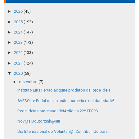
►
2026
(45)
►
2025
(192)
►
2024
(147)
►
2023
(173)
►
2022
(133)
►
2021
(124)
▼
2020
(58)
▼
dezembro
(7)
Instituto Lins Ferrão adquire produtos da Rede Ideia
AVESOL e Pedal da Inclusão: parceria e solidariedade!
Rede Ideia com stand IdeiAção na 22º FEEPS
Nov@s Doutorzinh@s!!!
Dia Internacional do Voluntári@: Contribuindo para...