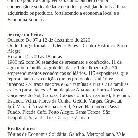
com o apoio e a compreensão, como também com a
cooperação e solidariedade de todos, prestigiando nossa feira,
adquirindo os produtos, fortalecendo a economia local e a
Economia Solidária.
Serviço da Feira:
Quando: De 07 a 12 de dezembro de 2020
Onde: Largo Jornalista Glênio Peres – Centro Histórico Porto
Alegre
Horário: Das 09 as 18 horas.
1900 m2 com 36 estandes de artesanato e confecção, 11 de
agricultura familiar/agroindústrias e 1 de alimentação. 70
empreendimentos econômicos solidários, 115 expositores, que
representam nesta edição com os protocolos sanitários:
urbanos: 774 trabalhadores e 664 famílias e rurais 712 famílias
estão representados 23 municípios: Alvorada, Barros Cassal,
Caçapava do Sul, Canoas, Caxias do Sul, Crissiumal, Erechim,
Estância Velha, Flores da Cunha, Getúlio Vargas, Gravataí,
Ijuí, Maratá, Nova Roma do Sul, Novo Hamburgo, Passo
Fundo, Picada Café, Porto Alegre, Santa Tereza, São
Leopoldo, Sarandi, Três Coroas e Viamão.
Realizadores:
Fóruns de Economia Solidária: Gaúcho, Metropolitano, Vale