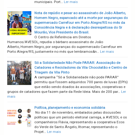
municipais. Port…
Ler mais
Nota de repúdio e pesar ao assassinato de João Alberto,
Homem Negro, espancado até a morte por seguranças do
supermercado Carrefour em Porto Alegre/RS no mês da
Consciência Negra e à declaração desrespeitosa do Sr
Mourão, Vice Presidente do Brasil.
O Centro de Referência em Direitos
Humanos/AVESOL, repudia o bárbaro assassinato de João
Alberto, Homem Negro, por seguranças do supermercado Carrefour em
Porto Alegre/RS, justamente no mês que lembramos&n…
Ler mais
Só a Solidariedade Não Pode PARAR: Associação de
Catadores e Recicladores da Vila Chocolatão e Centro de
Triagem da Vila Pinto
A campanha “Só a Solidariedade não pode PARAR”
permitiu que fossem adquiridos 700 pares de luvas (EPI’s)
que estão sendo doados às associações, cooperativas e
grupos de catadores que fazem parte da Rede Ideia. Mais de 200 par…
Ler
mais
Política, planejamento e economia solidária
No dia 11 de novembro, embalados pelas discussões
políticas que um período eleitoral carrega, a AVESOL e os
companheiros Flávia, representando a cooperativa Ecos
do Verde de Santo Ângelo, Iltomar, representando o
Projet…
Ler mais