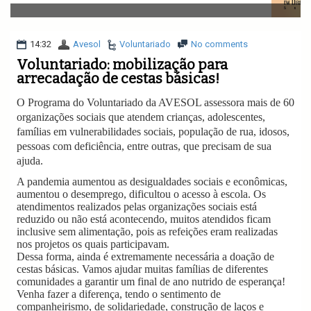
v
i
g
a
14:32
Avesol
Voluntariado
No comments
t
Voluntariado: mobilização para
i
arrecadação de cestas básicas!
o
n
O Programa do Voluntariado da AVESOL assessora mais de 60
organizações sociais que atendem crianças, adolescentes,
famílias em vulnerabilidades sociais, população de rua, idosos,
pessoas com deficiência, entre outras, que precisam de sua
ajuda.
A pandemia aumentou as desigualdades sociais e econômicas,
aumentou o desemprego, dificultou o acesso à escola. Os
atendimentos realizados pelas organizações sociais está
reduzido ou não está acontecendo, muitos atendidos ficam
inclusive sem alimentação, pois as refeições eram realizadas
nos projetos os quais participavam.
Dessa forma, ainda é extremamente necessária a doação de
cestas básicas. Vamos ajudar muitas famílias de diferentes
comunidades a garantir um final de ano nutrido de esperança!
Venha fazer a diferença, tendo o sentimento de
companheirismo, de solidariedade, construção de laços e