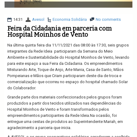
v
i
g
a
14:31
Avesol
Economia Solidária
No comments
t
Feira da Cidadania em parceria com
i
Hospital Moinhos de Vento
o
n
Na última quinta feira dia 11/11/2021 das 08:00 às 17:30, seis grupos
integrantes da Rede Ideia
participaram da Semana do Meio
Ambiente e Sustentabilidade do Hospital Moinhos de Vento, levando
para este espaço a sua Feira da Cidadania. Os empreendimentos
Misturando Arte, Toque de Anjo, Arte Mania, Casa de Santo, Mãos
Pompeianas e Mãos que Criam participaram deste dia de troca e
comercialização que ocorreu no espaço do hospital chamado Solar
do Colaborador.
Grande parte dos materiais confeccionados pelos grupos foram
produzidos a partir dos tecidos utilizados nas dependências do
Hospital Moinhos de Vento e foram transformados pelos
empreendimentos participantes da Rede Ideia.
Na ocasião, foi
entregue uma cestas de produtos ao Superintendente Mariah, em
agradecimento a parceria que inicia.
A AVESOL e os grupo cooperativos solidários agradecem a acolhida