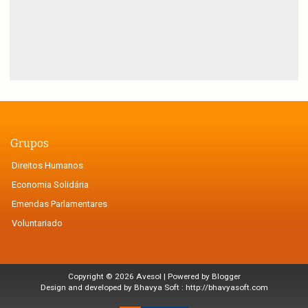
Grupos
Direitos Humanos
Economia Solidária
Emendas Parlamentares
Voluntariado
Copyright ©
2026
Avesol
| Powered by
Blogger
Design and developed by Bhavya Soft :
http://bhavyasoft.com