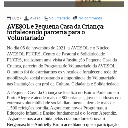
v
i
g
a
08:27
Avesol
Voluntariado
No comments
t
AVESOL e Pequena Casa da Criança:
i
fortalecendo parceria para o
o
Voluntariado
n
No dia 05 de novembro de 2021, a AVESOL e o Núcleo
AVESOL PUCRS, Centro de Pastoral e Solidariedade
PUCRS, realizaram uma visita à Instituição Pequena Casa da
Criança, parceira do Programa de Voluntariado da AVESOL.
O intuito foi de estreitarmos os vínculos e fortalecer a rede de
mobilização social mostrando a importância do Voluntariado
nas Instituições em prol da Cultura, Cidadania e Solidariedade.
A Pequena Casa da Criança se localiza no Bairro Partenon em
Porto Alegre e atende mais de 800 crianças, jovens e idosos em
extrema vulnerabilidade social diariamente, além de mais de
1.500 refeições por dia. Agora com novos Programas, a
Educação Infantil e Ensino fundamental e o Jovem Aprendiz.
Agradecemos a acolhida pelos colaboradores Giovani
Bergamaschi e Andrielly Brum acreditando que a participação