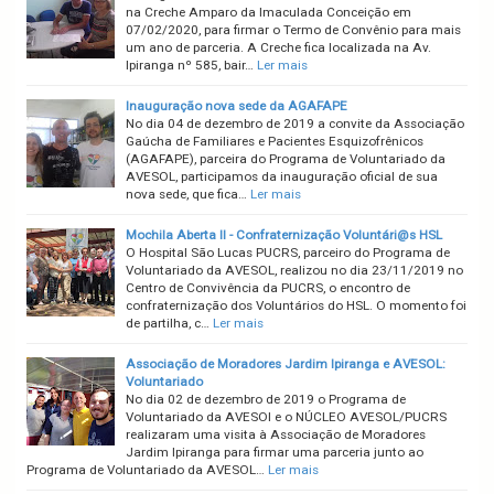
na Creche Amparo da Imaculada Conceição em
07/02/2020, para firmar o Termo de Convênio para mais
um ano de parceria. A Creche fica localizada na Av.
Ipiranga nº 585, bair…
Ler mais
Inauguração nova sede da AGAFAPE
No dia 04 de dezembro de 2019 a convite da Associação
Gaúcha de Familiares e Pacientes Esquizofrênicos
(AGAFAPE), parceira do Programa de Voluntariado da
AVESOL, participamos da inauguração oficial de sua
nova sede, que fica…
Ler mais
Mochila Aberta II - Confraternização Voluntári@s HSL
O Hospital São Lucas PUCRS, parceiro do Programa de
Voluntariado da AVESOL, realizou no dia 23/11/2019 no
Centro de Convivência da PUCRS, o encontro de
confraternização dos Voluntários do HSL. O momento foi
de partilha, c…
Ler mais
Associação de Moradores Jardim Ipiranga e AVESOL:
Voluntariado
No dia 02 de dezembro de 2019 o Programa de
Voluntariado da AVESOl e o NÚCLEO AVESOL/PUCRS
realizaram uma visita à Associação de Moradores
Jardim Ipiranga para firmar uma parceria junto ao
Programa de Voluntariado da AVESOL…
Ler mais