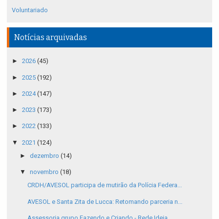
Voluntariado
Notícias arquivadas
►
2026
(45)
►
2025
(192)
►
2024
(147)
►
2023
(173)
►
2022
(133)
▼
2021
(124)
►
dezembro
(14)
▼
novembro
(18)
CRDH/AVESOL participa de mutirão da Polícia Federa...
AVESOL e Santa Zita de Lucca: Retomando parceria n...
Assessoria grupo Fazendo e Criando - Rede Ideia