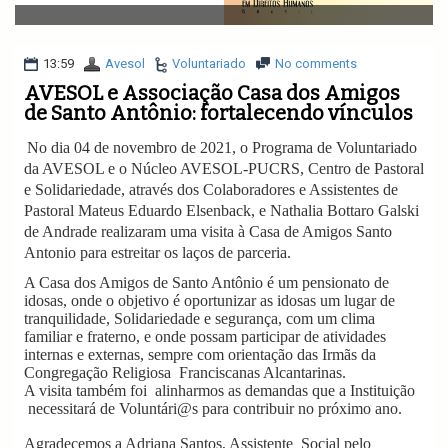
v
i
g
a
13:59
Avesol
Voluntariado
No comments
t
AVESOL e Associação Casa dos Amigos
i
de Santo Antônio: fortalecendo vínculos
o
n
No dia 04 de novembro de 2021, o Programa de Voluntariado
da AVESOL e o Núcleo AVESOL-PUCRS, Centro de Pastoral
e Solidariedade, através dos Colaboradores e Assistentes de
Pastoral Mateus Eduardo Elsenback, e Nathalia Bottaro Galski
de Andrade realizaram uma visita à Casa de Amigos Santo
Antonio para estreitar os laços de parceria.
A Casa dos Amigos de Santo Antônio é um pensionato de
idosas, onde o objetivo é oportunizar as idosas um lugar de
tranquilidade, Solidariedade e segurança, com um clima
familiar e fraterno, e onde possam participar de atividades
internas e externas, sempre com orientação das Irmãs da
Congregação Religiosa Franciscanas Alcantarinas.
A visita também foi alinharmos as demandas que a Instituição
necessitará de Voluntári@s para contribuir no próximo ano.
Agradecemos a Adriana Santos, Assistente Social pelo