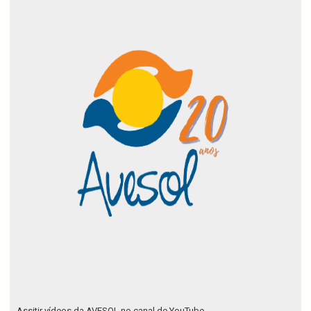
Assitir vídeos da AVESOL no canal de YouTube