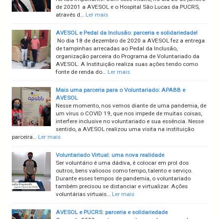
de 20201 a AVESOL e o Hospital São Lucas da PUCRS,
através d…
Ler mais
AVESOL e Pedal da Inclusão: parceria e solidariedade!
No dia 18 de dezembro de 2020 a AVESOL fez a entrega
de tampinhas arrecadas ao Pedal da Inclusão,
organização parceira do Programa de Voluntariado da
AVESOL. A Instituição realiza suas ações tendo como
fonte de renda do…
Ler mais
Mais uma parceria para o Voluntariado: APABB e
AVESOL
Nesse momento, nos vemos diante de uma pandemia, de
um vírus o COVID 19, que nos impede de muitas coisas,
interfere inclusive no voluntariado e sua essência. Nesse
sentido, a AVESOL realizou uma visita na instituição
parceira…
Ler mais
Voluntariado Virtual: uma nova realidade
Ser voluntário é uma dádiva, é colocar em prol dos
outros, bens valiosos como tempo, talento e serviço.
Durante esses tempos de pandemia, o voluntariado
também precisou se distanciar e virtualizar. Ações
voluntárias virtuais…
Ler mais
AVESOL e PUCRS: parceria e solidariedade