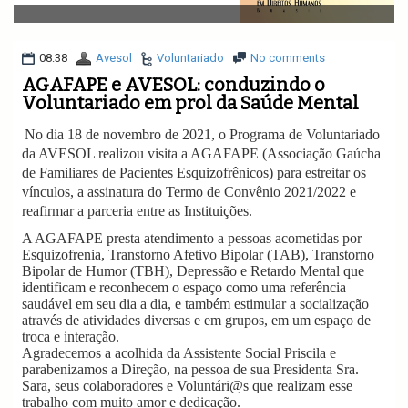
v
i
g
a
08:38
Avesol
Voluntariado
No comments
t
AGAFAPE e AVESOL: conduzindo o
i
Voluntariado em prol da Saúde Mental
o
n
No dia 18 de novembro de 2021, o Programa de Voluntariado
da AVESOL realizou visita a AGAFAPE (Associação Gaúcha
de Familiares de Pacientes Esquizofrênicos) para estreitar os
vínculos, a assinatura do Termo de Convênio 2021/2022 e
reafirmar a parceria entre as Instituições.
A AGAFAPE presta atendimento a pessoas acometidas por
Esquizofrenia, Transtorno Afetivo Bipolar (TAB), Transtorno
Bipolar de Humor (TBH), Depressão e Retardo Mental que
identificam e reconhecem o espaço como uma referência
saudável em seu dia a dia, e também estimular a socialização
através de atividades diversas e em grupos, em um espaço de
troca e interação.
Agradecemos a acolhida da Assistente Social Priscila e
parabenizamos a Direção, na pessoa de sua Presidenta Sra.
Sara, seus colaboradores e Voluntári@s que realizam esse
trabalho com muito amor e dedicação.