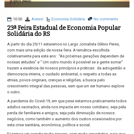
v
i
g
a
10:50
Avesol
Economia Solidária
No comments
t
23ª Feira Estadual de Economia Popular
i
Solidária do RS
o
n
A partir do dia 29/11 estaremos no Largo Jornalista Glênio Peres,
com mais uma edição de nossa feira. A temática escolhida
coletivamente para este ano:
“As próximas gerações dependem de
nossas atitudes” e “ Um outro mundo é possível se a gente somar”
trazem a essência de nossos princípios e práticas:
da autogestão e
democracia interna, o cuidado ambiental, o respeito a todas as
etnias, povos originais, crenças e religiões, a busca pelo
crescimento integral das pessoas, sem que um ser humano explore
o outro.
A pandemia do Covid-19, em que pese estarmos praticamente todos
adultos vacinados, ainda nos impacta em nosso cotidiano, seja pela
perda de familiares e amigos, seja pela diminuição de nossos
negócios, como também o aumento dos custos ocasionados por
esta crise sanitária, econômica, política e social.
Fazemos um convite muito sincero, com muita expectativa, para que