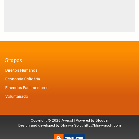
Grupos
Direitos Humanos
Economia Solidária
Emendas Parlamentares
Voluntariado
Copyright ©
2026
Avesol
| Powered by
Blogger
Design and developed by Bhavya Soft :
http://bhavyasoft.com