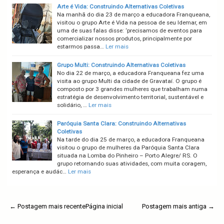
Arte é Vida: Construindo Alternativas Coletivas
Na manhã do dia 23 de março a educadora Franqueana,
visitou o grupo Arte é Vida na pessoa de seu Idemar, em
uma de suas falas disse: ‘precisamos de eventos para
comercializar nossos produtos, principalmente por
estarmos passa…
Ler mais
Grupo Multi: Construindo Alternativas Coletivas
No dia 22 de março, a educadora Franqueana fez uma
visita ao grupo Multi da cidade de Gravataí. O grupo é
composto por 3 grandes mulheres que trabalham numa
estratégia de desenvolvimento territorial, sustentável e
solidário, …
Ler mais
Paróquia Santa Clara: Construindo Alternativas
Coletivas
Na tarde do dia 25 de março, a educadora Franqueana
visitou o grupo de mulheres da Paróquia Santa Clara
situada na Lomba do Pinheiro – Porto Alegre/ RS. O
grupo retornando suas atividades, com muita coragem,
esperança e audác…
Ler mais
← Postagem mais recente
Página inicial
Postagem mais antiga →