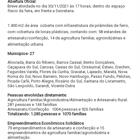
Abertura Oficial:
Breve atividade no dia 30/11/2021 às 17 horas, dentro do espaço
físico da feira, em frente a Secretaria.
1.400 m2 de área
coberta com infraestrutura de pirâmides de ferro,
com cobertura de lonas plásticas, contando com: 58 estandes de
artesanato/confecção, 14 de agricultura familiar, agroindústrias e
alimentação urbana.
Municipios- 27
Alvorada, Barra do Ribeiro, Barros Cassal, Bento Gonçalves,
Caçapava do Sul, Canoas, Caxias do Sul, Crissiumal, Esteio, Erechim,
Fagundes Varela, Flores da Cunha, Gravatai, Lajeado, Maratá, Nova
Roma do Sul, Novo Barreiro, Novo Hamburgo, Passo Fundo, Pelotas,
Picada Café, Porto Alegre, Rosário do Sul, Santana do Livramento,
São Leopoldo, Sarandi, Vicente Dutra
Pessoas envolvidas diretamente:
Agricultura Familiar/Agroindustria/Alimentação e Artesanato Rural:
281 pessoas e 144 famílias
Artesanato/Confecção:
1004 pessoas e 926 famílias
Totalizando: 1.285 pessoas e
1070 famílias
Empreendimentos Econômicos Solidários
79 empreendimentos de artesanato e confecção e 15
empreendimentos de agricultura familiar/agroindústria e
alimentação.