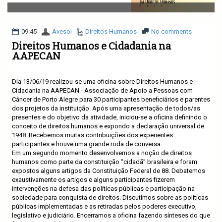
v
i
g
a
09:45
Avesol
Direitos Humanos
No comments
t
Direitos Humanos e Cidadania na
i
AAPECAN
o
n
Dia 13/06/19 realizou-se uma oficina sobre Direitos Humanos e
Cidadania na AAPECAN - Associação de Apoio a Pessoas com
Câncer de Porto Alegre para 30 participantes beneficiários e parentes
dos projetos da instituição. Após uma apresentação de todos/as
presentes e do objetivo da atividade, iniciou-se a oficina definindo o
conceito de direitos humanos e expondo a declaração universal de
1948. Recebemos muitas contribuições dos experientes
participantes e houve uma grande roda de conversa.
Em um segundo momento desenvolvemos a noção de direitos
humanos como parte da constituição “cidadã” brasileira e foram
expostos alguns artigos da Constituição Federal de 88. Debatemos
exaustivamente os artigos e alguns participantes fizerem
intervenções na defesa das políticas públicas e participação na
sociedade para conquista de direitos. Discutimos sobre as políticas
públicas implementadas e as retiradas pelos poderes executivo,
legislativo e judiciário. Encerramos a oficina fazendo sínteses do que