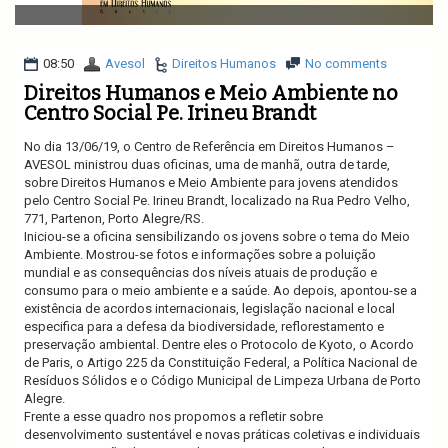
v
i
g
a
08:50
Avesol
Direitos Humanos
No comments
t
Direitos Humanos e Meio Ambiente no
i
Centro Social Pe. Irineu Brandt
o
n
No dia 13/06/19, o Centro de Referência em Direitos Humanos –
AVESOL ministrou duas oficinas, uma de manhã, outra de tarde,
sobre Direitos Humanos e Meio Ambiente para jovens atendidos
pelo Centro Social Pe. Irineu Brandt, localizado na Rua Pedro Velho,
771, Partenon, Porto Alegre/RS.
Iniciou-se a oficina sensibilizando os jovens sobre o tema do Meio
Ambiente. Mostrou-se fotos e informações sobre a poluição
mundial e as consequências dos níveis atuais de produção e
consumo para o meio ambiente e a saúde. Ao depois, apontou-se a
existência de acordos internacionais, legislação nacional e local
especifica para a defesa da biodiversidade, reflorestamento e
preservação ambiental. Dentre eles o Protocolo de Kyoto, o Acordo
de Paris, o Artigo 225 da Constituição Federal, a Política Nacional de
Resíduos Sólidos e o Código Municipal de Limpeza Urbana de Porto
Alegre.
Frente a esse quadro nos propomos a refletir sobre
desenvolvimento sustentável e novas práticas coletivas e individuais