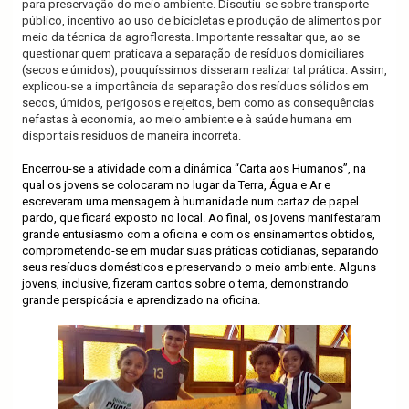
para preservação do meio ambiente. Discutiu-se sobre transporte
público, incentivo ao uso de bicicletas e produção de alimentos por
meio da técnica da agrofloresta. Importante ressaltar que, ao se
questionar quem praticava a separação de resíduos domiciliares
(secos e úmidos), pouquíssimos disseram realizar tal prática. Assim,
explicou-se a importância da separação dos resíduos sólidos em
secos, úmidos, perigosos e rejeitos, bem como as consequências
nefastas à economia, ao meio ambiente e à saúde humana em
dispor tais resíduos de maneira incorreta.
Encerrou-se a atividade com a dinâmica “Carta aos Humanos”, na
qual os jovens se colocaram no lugar da Terra, Água e Ar e
escreveram uma mensagem à humanidade num cartaz de papel
pardo, que ficará exposto no local. Ao final, os jovens manifestaram
grande entusiasmo com a oficina e com os ensinamentos obtidos,
comprometendo-se em mudar suas práticas cotidianas, separando
seus resíduos domésticos e preservando o meio ambiente. Alguns
jovens, inclusive, fizeram cantos sobre o tema, demonstrando
grande perspicácia e aprendizado na oficina.