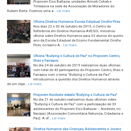
Projovem Eixo Baltazar, unidades Amorb Cohab e
Timbaúva na sede da Associação de Moradores do
Rubem Berta. Fizemos uma a…
Ler mais
Oficina Direitos Humanos Escola Estadual Onofre Pires
Nos dias 22 e 30 de outubro de 2019, o Centro de
Referência em Direitos Humanos-AVESOL ministrou
oficina sobre Direitos Humanos para 52 alunos do quinto
ano da Escola Estadual de Ensino Fundamental Onofre
Pires, no bairro A…
Ler mais
Oficina "Bullying e Cultura de Paz" no Projovem Centro,
Ilhas e Farrapos
No dia 24 de outubro de 2019 realizamos duas oficinas
com total de 43 participantes do Projovem Centro, Ilhas e
Farrapos com o tema “Bullying e Cultura da Paz”.
Introduzimos a questão dos Direitos Humanos através
de um clipe…
Ler mais
Projovem Nordeste debate "Bullying e Cultura de Paz"
No dia 21 de outubro realizamos duas oficinas sobre
“Bullying e Cultura de Paz” com a participação de 33
adolescentes do Projovem Eixo Baltazar – Nordeste, no
Nacipaz (Associação Comunitária Natureza, Cidadania e
Paz). A of…
Ler mais
Direitos Humanos das Crianças, Adolescentes e Jovens