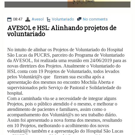
v
i
g
a
08:47
Avesol
Voluntariado
No comments
t
AVESOL e HSL: Alinhando projetos de
i
voluntariado
o
n
No intuito de alinhar os Projetos de Voluntariado do Hospital
São Lucas da PUCRS, parceiro do Programa de Voluntariado
da AVESOL, foi realizada uma reunião em 24/06/2019 para as
novas diretrizes dos Projetos. Atualmente o Voluntariado do
HSL conta com 19 Projetos de Voluntariado, todos levados
pelos Voluntári@s que
fizeram sua escolha após a
apresentação dos mesmos no encontro Mochila Aberta e
supervisionados pelo Serviço de Pastoral e Solidariedade do
hospital.
Com a caminhada viu-se a necessidade de integrar alguns
Projetos, pois o público atendido é o mesmo, e melhorar o
atendimento de pacientes e familiares, assim como o
acompanhamento dos Voluntári@s no seu trabalho diário.
Assim foi apresentado a nova forma dos mesmos, resultando
em 10 Projetos, melhorando o acolhimento dos novos
voluntári@s também e a apresentação do Hospital São Lucas