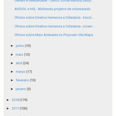
Gênero e Sexualidade - Centro Social Marista Santa...
AVESOL e HSL: Alinhando projetos de voluntariado
Oficina sobre Direitos Humanos e Cidadania - Escol...
Oficina sobre Direitos Humanos e Cidadania- Jovem ...
Oficina sobre Meio Ambiente no Projovem Vila Mapa
►
junho
(10)
►
maio
(13)
►
abril
(24)
►
março
(17)
►
fevereiro
(10)
►
janeiro
(5)
►
2018
(179)
►
2017
(100)