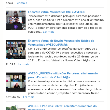
socia…
Ler mais
Encontro Virtual Voluntários HSL e AVESOL
Nesse momento delicado pelo qual estamos passando
em função do COVID 19 e o isolamento social, o trabalho
voluntário presencial no HSL (Hospital São Lucas) da
PUCRS está temporariamente parado devido a todos os
cuidados…
Ler mais
Encontro Virtual de Nov@s Voluntári@s Núcleo de
Voluntariado AVESOL/PUCRS
Considerando os muitos desafios apresentados pela
pandemia do COVID 19 e o seu respectivo e necessário
isolamento social, aconteceu no dia 27 de março de
2021 o Encontro Virtual de Novos Voluntári@s da
PUCRS…
Ler mais
AVESOL, PUCRS e Intituições Parceiras: alinhamento
para o Encontro de Voluntári@s
O acolhimento pode ser entendido coma a maneira de
receber ou ser recebido por alguém. É o jeito de se
aproximar e se deixar aproximar. Encontrando gentileza,
generosidade, carinho, respeito e compreensão. Nesse
sentido, foi…
Ler mais
AVESOL e Pão dos Pobres: acreditamos na força do