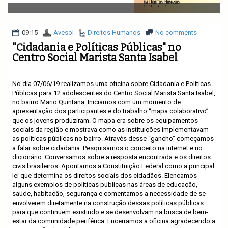
v
i
g
a
09:15
Avesol
Direitos Humanos
No comments
t
"Cidadania e Políticas Públicas" no
i
Centro Social Marista Santa Isabel
o
n
No dia 07/06/19 realizamos uma oficina sobre Cidadania e Políticas
Públicas para 12 adolescentes do Centro Social Marista Santa Isabel,
no bairro Mario Quintana. Iniciamos com um momento de
apresentação dos participantes e do trabalho “mapa colaborativo”
que os jovens produziram. O mapa era sobre os equipamentos
sociais da região e mostrava como as instituições implementavam
as políticas públicas no bairro. Através desse “gancho” começamos
a falar sobre cidadania. Pesquisamos o conceito na internet e no
dicionário. Conversamos sobre a resposta encontrada e os direitos
civis brasileiros. Apontamos a Constituição Federal como a principal
lei que determina os direitos sociais dos cidadãos. Elencamos
alguns exemplos de políticas públicas nas áreas de educação,
saúde, habitação, segurança e comentamos a necessidade de se
envolverem diretamente na construção dessas políticas públicas
para que continuem existindo e se desenvolvam na busca de bem-
estar da comunidade periférica. Encerramos a oficina agradecendo a