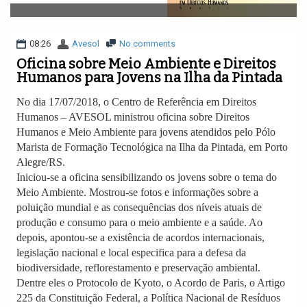
v
i
g
a
08:26
Avesol
No comments
t
Oficina sobre Meio Ambiente e Direitos
i
Humanos para Jovens na Ilha da Pintada
o
n
No dia 17/07/2018, o Centro de Referência em Direitos
Humanos – AVESOL ministrou oficina sobre Direitos
Humanos e Meio Ambiente para jovens atendidos pelo Pólo
Marista de Formação Tecnológica na Ilha da Pintada, em Porto
Alegre/RS.
Iniciou-se a oficina sensibilizando os jovens sobre o tema do
Meio Ambiente. Mostrou-se fotos e informações sobre a
poluição mundial e as consequências dos níveis atuais de
produção e consumo para o meio ambiente e a saúde. Ao
depois, apontou-se a existência de acordos internacionais,
legislação nacional e local especifica para a defesa da
biodiversidade, reflorestamento e preservação ambiental.
Dentre eles o Protocolo de Kyoto, o Acordo de Paris, o Artigo
225 da Constituição Federal, a Política Nacional de Resíduos