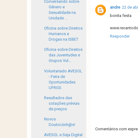
Conversando sobre
Gênero e
andre
22 de abr
Sexualidade na
bonita festa
Unidade ...
www.recantodo
Oficina sobre Direitos
Humanos e
Responder
Drogas na ISBET
Oficina sobre Direitos
das Juventudes e
Grupos Vul...
Voluntariado AVESOL
- Feira de
Oportunidades
UFRGS
Resultados das
cotações prévias
de preços
Novos
Doutorzinh@s!
Comentários com expres
AVESOL e Seja Digital