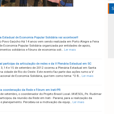
S
ra Estadual de Economia Popular Solidária vai acontecer!!
Povo Gaúcho Há 14 anos vem sendo realizada em Porto Alegre a Feira
de Economia Popular Solidária organizada por entidades de apoio,
mentos solidários e fóruns de economia soli…
Ler mais
al participa da articulação de redes e da V Plenária Estadual em SC
13, 14 e 15 de setembro de 2012 ocorreu a Plenária Estadual em Santa
 na cidade de Rio do Oeste. Este evento faz parte das ações rumo a V
Nacional de Economia Solidária, que tem como tema: "O B…
Ler mais
a coordenação da Rede e Fórum em Irati-PR
 de setembro, o coordenador do Projeto Brasil Local /AVESOL, Pe. Rudimar
articipou da reunião da Rede em Irati - Paraná, para a realização da
 e planejamento. Percebeu-se a motivação da equip…
Ler mais