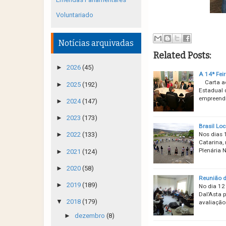
Voluntariado
Notícias arquivadas
Related Posts:
►
2026
(45)
A 14ª Fei
Carta ao 
►
2025
(192)
Estadual 
empreendi
►
2024
(147)
►
2023
(173)
Brasil Loc
Nos dias 
►
2022
(133)
Catarina,
Plenária 
►
2021
(124)
►
2020
(58)
Reunião d
►
2019
(189)
No dia 12
Dal’Asta p
▼
2018
(179)
avaliação
►
dezembro
(8)