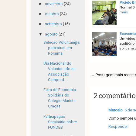
Projeto B
►
novembro
(24)
Normal 0 
mais
►
outubro
(24)
►
setembro
(15)
Economia 
▼
agosto
(21)
Um vídeo 
Seleção Voluntári@s
auditório
para atuar em
solidaria.
Roraima
Dia Nacional do
Voluntariado na
Associação
← Postagem mais recent
Campo d...
Feira de Economia
2 comentário
Solidária do
Colégio Marista
Graças
Marcelo
5 de s
Participação
Como sempre um
Seminário sobre
Responder
FUNDEB