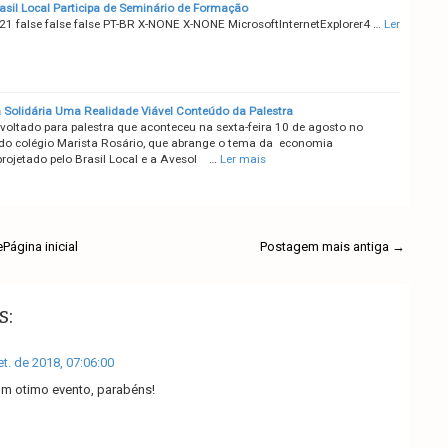
rasil Local Participa de Seminário de Formação
21 false false false PT-BR X-NONE X-NONE MicrosoftInternetExplorer4 …
Ler
Solidária Uma Realidade Viável Conteúdo da Palestra
voltado para palestra que aconteceu na sexta-feira 10 de agosto no
 do colégio Marista Rosário, que abrange o tema da economia
projetado pelo Brasil Local e a Avesol …
Ler mais
e
Página inicial
Postagem mais antiga →
s:
et. de 2018, 07:06:00
 otimo evento, parabéns!