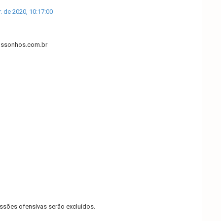
. de 2020, 10:17:00
ssonhos.com.br
sões ofensivas serão excluídos.