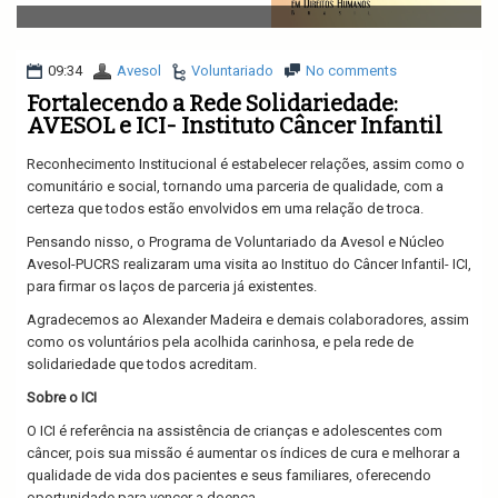
v
i
g
a
09:34
Avesol
Voluntariado
No comments
t
Fortalecendo a Rede Solidariedade:
i
AVESOL e ICI- Instituto Câncer Infantil
o
n
Reconhecimento Institucional é estabelecer relações, assim como o
comunitário e social, tornando uma parceria de qualidade, com a
certeza que todos estão envolvidos em uma relação de troca.
Pensando nisso, o Programa de Voluntariado da Avesol e Núcleo
Avesol-PUCRS realizaram uma visita ao Instituo do Câncer Infantil- ICI,
para firmar os laços de parceria já existentes.
Agradecemos ao Alexander Madeira e demais colaboradores, assim
como os voluntários pela acolhida carinhosa, e pela rede de
solidariedade que todos acreditam.
Sobre o ICI
O ICI é referência na assistência de crianças e adolescentes com
câncer, pois sua missão é aumentar os índices de cura e melhorar a
qualidade de vida dos pacientes e seus familiares, oferecendo
oportunidade para vencer a doença.