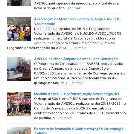
AVESOL, participamos da inauguração oficial de sua
nova sede, que fica…
Ler mais
Associação de Moradores Jardim Ipiranga e AVESOL:
Voluntariado
No dia 02 de dezembro de 2019 o Programa de
Voluntariado da AVESOl e o NÚCLEO AVESOL/PUCRS
realizaram uma visita à Associação de Moradores
Jardim Ipiranga para firmar uma parceria junto ao
Programa de Voluntariado da AVESOL…
Ler mais
AVESOL e Creche Amparo da Imaculada Conceição
O Programa de Voluntariado da AVESOL realizou visita
na Creche Amparo da Imaculada Conceição em
07/02/2020, para firmar o Termo de Convênio para mais
um ano de parceria. A Creche fica localizada na Av.
Ipiranga nº 585, bair…
Ler mais
Mochila Aberta II - Confraternização Voluntári@s HSL
O Hospital São Lucas PUCRS, parceiro do Programa de
Voluntariado da AVESOL, realizou no dia 23/11/2019 no
Centro de Convivência da PUCRS, o encontro de
confraternização dos Voluntários do HSL. O momento foi
de partilha, c…
Ler mais
Encontro de Avaliação e Confraternização Voluntári@s
AVESOL