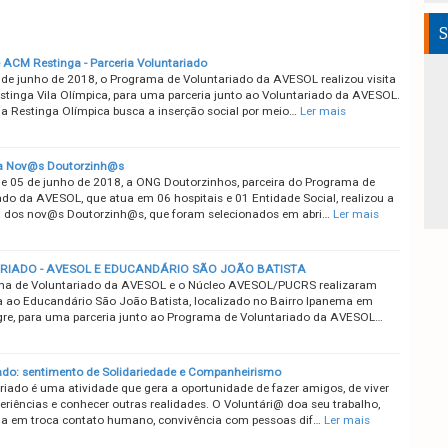
S
ACM Restinga - Parceria Voluntariado
 de junho de 2018, o Programa de Voluntariado da AVESOL realizou visita
tinga Vila Olímpica, para uma parceria junto ao Voluntariado da AVESOL.
a Restinga Olímpica busca a inserção social por meio…
Ler mais
a Nov@s Doutorzinh@s
de 05 de junho de 2018, a ONG Doutorzinhos, parceira do Programa de
ado da AVESOL, que atua em 06 hospitais e 01 Entidade Social, realizou a
 dos nov@s Doutorzinh@s, que foram selecionados em abri…
Ler mais
RIADO - AVESOL E EDUCANDÁRIO SÃO JOÃO BATISTA
ma de Voluntariado da AVESOL e o Núcleo AVESOL/PUCRS realizaram
a ao Educandário São João Batista, localizado no Bairro Ipanema em
gre, para uma parceria junto ao Programa de Voluntariado da AVESOL…
ado: sentimento de Solidariedade e Companheirismo
riado é uma atividade que gera a oportunidade de fazer amigos, de viver
eriências e conhecer outras realidades. O Voluntári@ doa seu trabalho,
 em troca contato humano, convivência com pessoas dif…
Ler mais