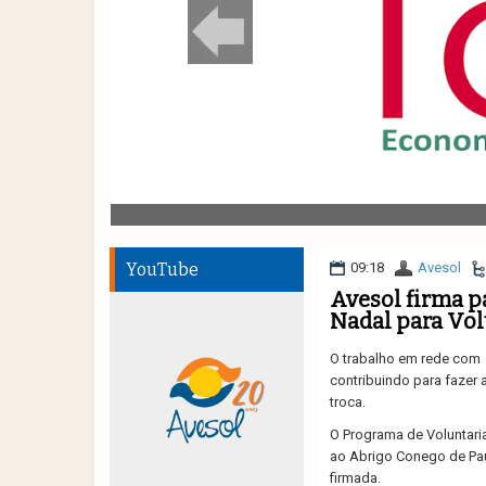
YouTube
09:18
Avesol
Avesol firma p
Nadal para Vo
O trabalho em rede com 
contribuindo para fazer 
troca.
O Programa de Voluntari
ao Abrigo Conego de Paul
firmada.