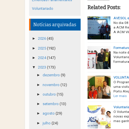
Related Posts:
Voluntariado
AVESOL e 
No dia 08
Notícias arquivadas
a ACM Res
A ACM Vil
►
2026
(45)
Formatur
►
2025
(192)
Na noite 
Voluntari
►
2024
(147)
formatura
▼
2023
(173)
►
dezembro
(9)
VOLUNTA
O Progra
►
novembro
(12)
uma visit
Porto Ale
►
outubro
(15)
Ler mais
►
setembro
(13)
Voluntari
O Volunta
►
agosto
(29)
novas exp
mas ganha
►
julho
(24)