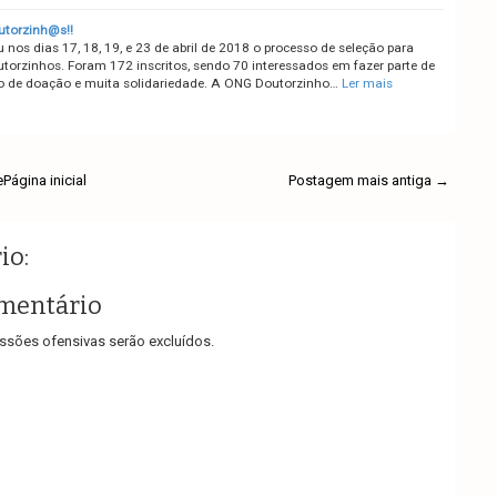
torzinh@s!!
nos dias 17, 18, 19, e 23 de abril de 2018 o processo de seleção para
torzinhos. Foram 172 inscritos, sendo 70 interessados em fazer parte de
o de doação e muita solidariedade. A ONG Doutorzinho…
Ler mais
e
Página inicial
Postagem mais antiga →
io:
mentário
sões ofensivas serão excluídos.