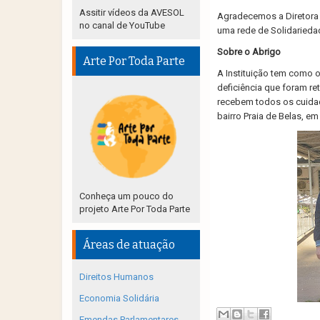
Assitir vídeos da AVESOL
Agradecemos a Diretora 
no canal de YouTube
uma rede de Solidarieda
Sobre o Abrigo
Arte Por Toda Parte
A Instituição tem como o
deficiência que foram re
recebem todos os cuidado
bairro Praia de Belas, em
Conheça um pouco do
projeto Arte Por Toda Parte
Áreas de atuação
Direitos Humanos
Economia Solidária
Emendas Parlamentares