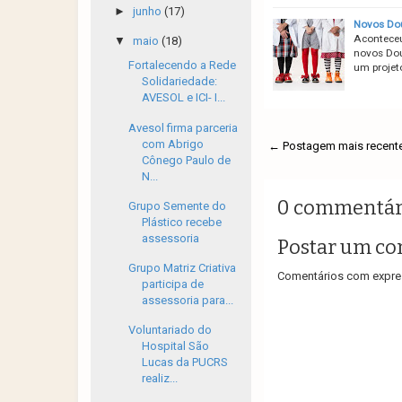
►
junho
(17)
Novos Dou
Aconteceu 
▼
maio
(18)
novos Dou
Fortalecendo a Rede
um projet
Solidariedade:
AVESOL e ICI- I...
Avesol firma parceria
com Abrigo
← Postagem mais recent
Cônego Paulo de
N...
0 commentár
Grupo Semente do
Plástico recebe
assessoria
Postar um co
Grupo Matriz Criativa
Comentários com expres
participa de
assessoria para...
Voluntariado do
Hospital São
Lucas da PUCRS
realiz...