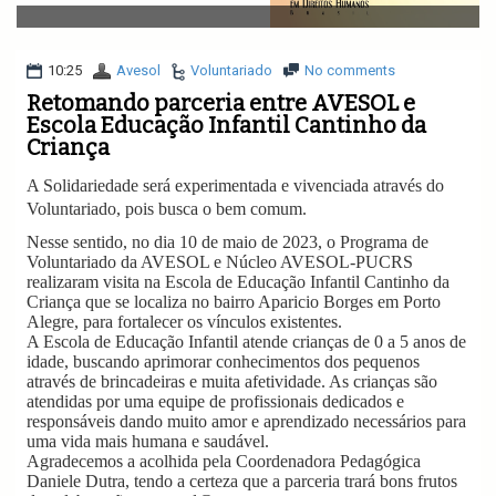
v
i
g
a
10:25
Avesol
Voluntariado
No comments
t
Retomando parceria entre AVESOL e
i
Escola Educação Infantil Cantinho da
o
Criança
n
A Solidariedade será experimentada e vivenciada através do
Voluntariado, pois busca o bem comum.
Nesse sentido, no dia 10 de maio de 2023, o Programa de
Voluntariado da AVESOL e Núcleo AVESOL-PUCRS
realizaram visita na Escola de Educação Infantil Cantinho da
Criança que se localiza no bairro Aparicio Borges em Porto
Alegre, para fortalecer os vínculos existentes.
A Escola de Educação Infantil atende crianças de 0 a 5 anos de
idade, buscando aprimorar conhecimentos dos pequenos
através de brincadeiras e muita afetividade. As crianças são
atendidas por uma equipe de profissionais dedicados e
responsáveis dando muito amor e aprendizado necessários para
uma vida mais humana e saudável.
Agradecemos a acolhida pela Coordenadora Pedagógica
Daniele Dutra, tendo a certeza que a parceria trará bons frutos