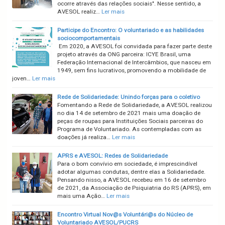
ocorre através das relações sociais". Nesse sentido, a
AVESOL realiz…
Ler mais
Participe do Encontro: O voluntariado e as habilidades
sociocomportamentais
Em 2020, a AVESOL foi convidada para fazer parte deste
projeto através da ONG parceira: ICYE Brasil, uma
Federação Internacional de Intercâmbios, que nasceu em
1949, sem fins lucrativos, promovendo a mobilidade de
joven…
Ler mais
Rede de Solidariedade: Unindo forças para o coletivo
Fomentando a Rede de Solidariedade, a AVESOL realizou
no dia 14 de setembro de 2021 mais uma doação de
peças de roupas para Instituições Sociais parceiras do
Programa de Voluntariado. As contempladas com as
doações já realiza…
Ler mais
APRS e AVESOL: Redes de Solidariedade
Para o bom convívio em sociedade, é imprescindível
adotar algumas condutas, dentre elas a Solidariedade.
Pensando nisso, a AVESOL recebeu em 16 de setembro
de 2021, da Associação de Psiquiatria do RS (APRS), em
mais uma Ação…
Ler mais
Encontro Virtual Nov@s Voluntári@s do Núcleo de
Voluntariado AVESOL/PUCRS