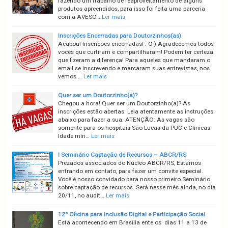
fazendo um trabalho de reaproveitamento de alguns
produtos apreendidos, para isso foi feita uma parceria
com a AVESO…
Ler mais
Inscrições Encerradas para Doutorzinhos(as)
Acabou! Inscrições encerradas! : O ) Agradecemos todos
vocês que curtiram e compartilharam! Podem ter certeza
que fizeram a diferença! Para aqueles que mandaram o
email se inscrevendo e marcaram suas entrevistas, nos
vemos …
Ler mais
Quer ser um Doutorzinho(a)?
Chegou a hora! Quer ser um Doutorzinho(a)? As
inscrições estão abertas. Leia atentamente as instruções
abaixo para fazer a sua. ATENÇÃO: As vagas são
somente para os hospitais São Lucas da PUC e Clínicas.
Idade mín…
Ler mais
I Seminário Captação de Recursos – ABCR/RS
Prezados associados do Núcleo ABCR/RS, Estamos
entrando em contato, para fazer um convite especial.
Você é nosso convidado para nosso primeiro Seminário
sobre captação de recursos. Será nesse mês ainda, no dia
20/11, no audit…
Ler mais
12ª Oficina para Inclusão Digital e Participação Social
Está acontecendo em Brasília ente os dias 11 a 13 de