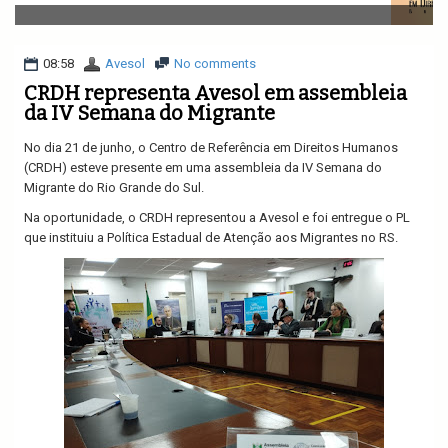
v
i
g
a
08:58
Avesol
No comments
t
CRDH representa Avesol em assembleia
i
da IV Semana do Migrante
o
n
No dia 21 de junho, o Centro de Referência em Direitos Humanos
(CRDH) esteve presente em uma assembleia da IV Semana do
Migrante do Rio Grande do Sul.
Na oportunidade, o CRDH representou a Avesol e foi entregue o PL
que instituiu a Política Estadual de Atenção aos Migrantes no RS.