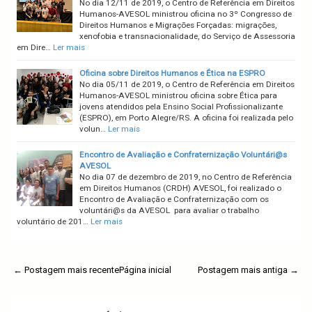
No dia 12/11 de 2019, o Centro de Referência em Direitos
Humanos-AVESOL ministrou oficina no 3º Congresso de
Direitos Humanos e Migrações Forçadas: migrações,
xenofobia e transnacionalidade, do Serviço de Assessoria
em Dire…
Ler mais
Oficina sobre Direitos Humanos e Ética na ESPRO
No dia 05/11 de 2019, o Centro de Referência em Direitos
Humanos-AVESOL ministrou oficina sobre Ética para
jovens atendidos pela Ensino Social Profissionalizante
(ESPRO), em Porto Alegre/RS. A oficina foi realizada pelo
volun…
Ler mais
Encontro de Avaliação e Confraternização Voluntári@s
AVESOL
No dia 07 de dezembro de 2019, no Centro de Referência
em Direitos Humanos (CRDH) AVESOL, foi realizado o
Encontro de Avaliação e Confraternização com os
voluntári@s da AVESOL para avaliar o trabalho
voluntário de 201…
Ler mais
← Postagem mais recente
Página inicial
Postagem mais antiga →