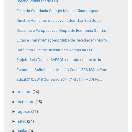
Brechó Voluntariado HSL
Feira da Cidadania Colégio Marista Champagnat
Direitos Humanos das Juventudes - Lar São José
Desafios e Perspectivas: Grupo de Economia Solidár...
Lutas e Transformações: Clube de Reciclagem Morro ...
Café com Direitos Juventudes Negras na FLD
Projeto Seja Digital: AVESOL contrata equipe de in...
Economia Solidária e a Missão Cristã: ESS Mãos Pom...
Edital 010/2018 Convênio 861471/2017 - MDH Fo...
►
outubro
(24)
►
setembro
(15)
►
agosto
(21)
►
julho
(24)
►
junho
(9)