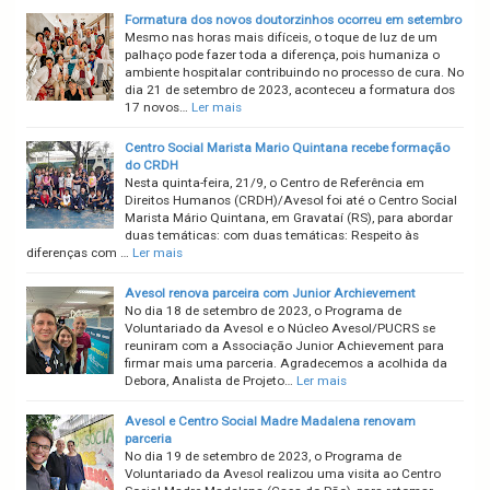
Formatura dos novos doutorzinhos ocorreu em setembro
Mesmo nas horas mais difíceis, o toque de luz de um
palhaço pode fazer toda a diferença, pois humaniza o
ambiente hospitalar contribuindo no processo de cura. No
dia 21 de setembro de 2023, aconteceu a formatura dos
17 novos…
Ler mais
Centro Social Marista Mario Quintana recebe formação
do CRDH
Nesta quinta-feira, 21/9, o Centro de Referência em
Direitos Humanos (CRDH)/Avesol foi até o Centro Social
Marista Mário Quintana, em Gravataí (RS), para abordar
duas temáticas: com duas temáticas: Respeito às
diferenças com …
Ler mais
Avesol renova parceira com Junior Archievement
No dia 18 de setembro de 2023, o Programa de
Voluntariado da Avesol e o Núcleo Avesol/PUCRS se
reuniram com a Associação Junior Achievement para
firmar mais uma parceria. Agradecemos a acolhida da
Debora, Analista de Projeto…
Ler mais
Avesol e Centro Social Madre Madalena renovam
parceria
No dia 19 de setembro de 2023, o Programa de
Voluntariado da Avesol realizou uma visita ao Centro