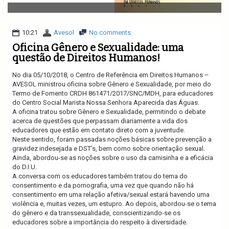
v
i
g
a
10:21
Avesol
No comments
t
Oficina Gênero e Sexualidade: uma
i
questão de Direitos Humanos!
o
n
No dia 05/10/2018, o Centro de Referência em Direitos Humanos –
AVESOL ministrou oficina sobre Gênero e Sexualidade, por meio do
Termo de Fomento CRDH 861471/2017/SNC/MDH, para educadores
do Centro Social Marista Nossa Senhora Aparecida das Águas.
A oficina tratou sobre Gênero e Sexualidade, permitindo o debate
acerca de questões que perpassam diariamente a vida dos
educadores que estão em contato direto com a juventude.
Neste sentido, foram passadas noções básicas sobre prevenção a
gravidez indesejada e DST’s, bem como sobre orientação sexual.
Ainda, abordou-se as noções sobre o uso da camisinha e a eficácia
do D.I.U.
A conversa com os educadores também tratou do tema do
consentimento e da pornografia, uma vez que quando não há
consentimento em uma relação afetiva/sexual estará havendo uma
violência e, muitas vezes, um estupro. Ao depois, abordou-se o tema
do gênero e da transsexualidade, conscientizando-se os
educadores sobre a importância do respeito à diversidade.