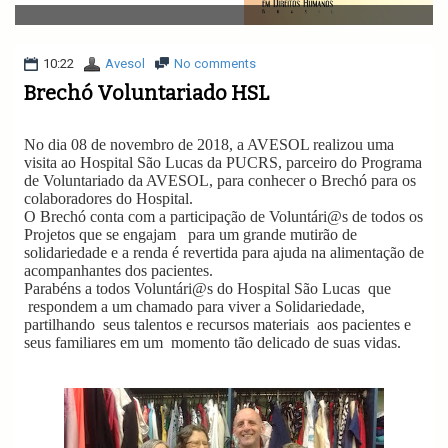
v
i
g
a
10:22
Avesol
No comments
t
Brechó Voluntariado HSL
i
o
n
No dia 08 de novembro de 2018, a AVESOL realizou uma
visita ao Hospital São Lucas da PUCRS, parceiro do Programa
de Voluntariado da AVESOL, para conhecer o Brechó para os
colaboradores do Hospital.
O Brechó conta com a participação de Voluntári@s de todos os
Projetos que se engajam
para um grande mutirão de
solidariedade e a renda é revertida para ajuda na alimentação de
acompanhantes dos pacientes.
Parabéns a todos Voluntári@s do Hospital São Lucas
que
respondem a um chamado para viver a Solidariedade,
partilhando
seus talentos e recursos materiais
aos pacientes e
seus familiares em um
momento tão delicado de suas vidas.