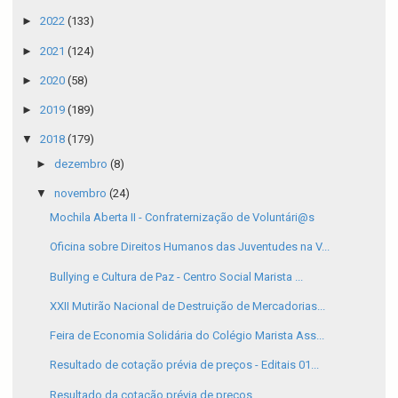
►
2022
(133)
►
2021
(124)
►
2020
(58)
►
2019
(189)
▼
2018
(179)
►
dezembro
(8)
▼
novembro
(24)
Mochila Aberta II - Confraternização de Voluntári@s
Oficina sobre Direitos Humanos das Juventudes na V...
Bullying e Cultura de Paz - Centro Social Marista ...
XXII Mutirão Nacional de Destruição de Mercadorias...
Feira de Economia Solidária do Colégio Marista Ass...
Resultado de cotação prévia de preços - Editais 01...
Resultado da cotação prévia de preços