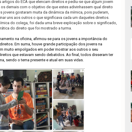
s artigos do ECA que elencam direitos e pediu-se que algum jovem
 os demais com o objetivo de que estes adivinhassem qual direito
Os jovens gostaram muita da dinâmica da mímica, pois puderam,
ar uns aos outros o que significava cada um daqueles direitos.
ímica do colega, foi dada uma breve explicação sobre o significado,
prática do direito que foi mostrado a turma.
chamento na oficina, afirmou-se para os jovens a importância do
ireitos
. Em suma, houve grande participação dos jovens na
aram muito empolgados em poder mostrar aos outros o seu
reitos que estavam sendo debatidos. Ao final, todos disseram ter
ina, sendo o tema presente e atual em suas vidas.