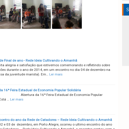
S
de Final de ano - Rede Ideia Cultivando o Amanhã
ta alegria e satisfação que estivemos comemorando e refletindo sobre
ões durante o ano de 2014, em um encontro no dia 04 de dezembro na
sa da juventude marista). Em…
Ler mais
da 16ª Feira Estadual de Economia Popular Solidária
ra da 16ª Feira Estadual de Economia Popular
Está …
Ler mais
contro do ano da Rede de Catadores – Rede Ideia Cultivando o Amanhã
02 e 03 de dezembro, em Porto Alegre, ocorreu o ultimo encontro do ano
e Catadores – Rede Ideia Cultivando o Amanhã, o encontro contou com a