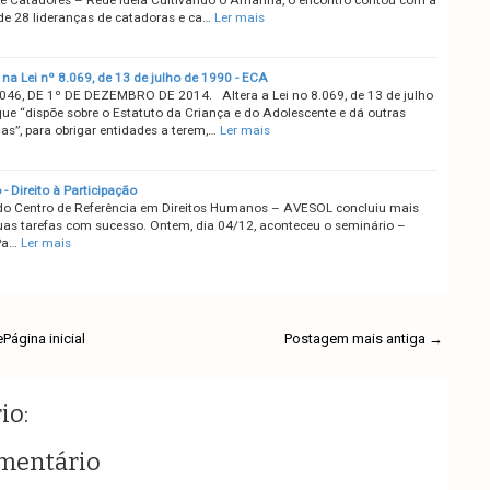
de 28 lideranças de catadoras e ca…
Ler mais
 na Lei nº 8.069, de 13 de julho de 1990 - ECA
.046, DE 1º DE DEZEMBRO DE 2014. Altera a Lei no 8.069, de 13 de julho
que “dispõe sobre o Estatuto da Criança e do Adolescente e dá outras
as”, para obrigar entidades a terem,…
Ler mais
- Direito à Participação
do Centro de Referência em Direitos Humanos – AVESOL concluiu mais
as tarefas com sucesso. Ontem, dia 04/12, aconteceu o seminário –
Pa…
Ler mais
e
Página inicial
Postagem mais antiga →
io:
mentário