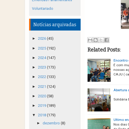
Voluntariado
Notícias arquivadas
►
2026
(45)
►
2025
(192)
Related Posts:
►
2024
(147)
Encontro 
É com mui
►
2023
(173)
nossas aç
CAJU ( ca
►
2022
(133)
►
2021
(124)
Abertura 
Abertu
►
2020
(58)
Solidária 
►
2019
(189)
▼
2018
(179)
Ultimo en
►
dezembro
(8)
Nos dias 
da Rede d