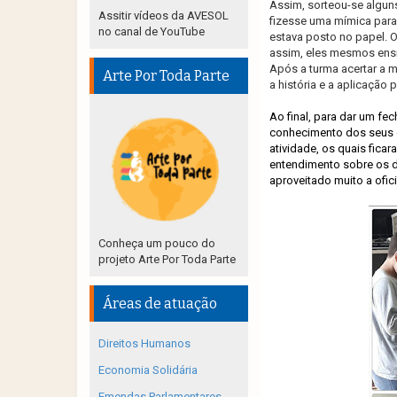
Assim, sorteou-se algun
Assitir vídeos da AVESOL
fizesse uma mímica para
no canal de YouTube
estava posto no papel. 
assim, eles mesmos ensin
Após a turma acertar a m
Arte Por Toda Parte
a história e a aplicação 
Ao final, para dar um fe
conhecimento dos seus d
atividade, os quais fic
entendimento sobre os di
aproveitado muito a ofic
Conheça um pouco do
projeto Arte Por Toda Parte
Áreas de atuação
Direitos Humanos
Economia Solidária
Emendas Parlamentares