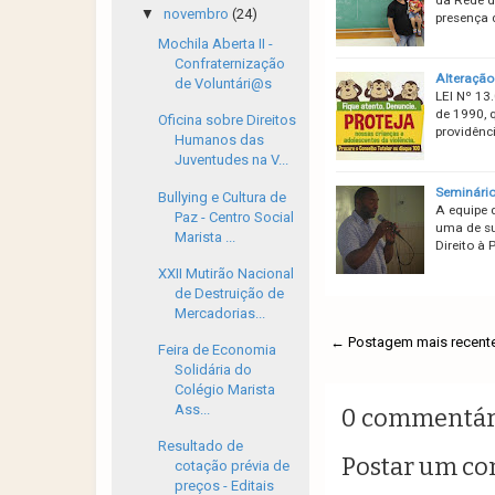
▼
novembro
(24)
presença 
Mochila Aberta II -
Confraternização
Alteração
de Voluntári@s
LEI Nº 13
de 1990, 
Oficina sobre Direitos
providênci
Humanos das
Juventudes na V...
Seminário 
Bullying e Cultura de
A equipe 
Paz - Centro Social
uma de su
Marista ...
Direito à 
XXII Mutirão Nacional
de Destruição de
Mercadorias...
← Postagem mais recent
Feira de Economia
Solidária do
Colégio Marista
Ass...
0 commentár
Resultado de
Postar um co
cotação prévia de
preços - Editais