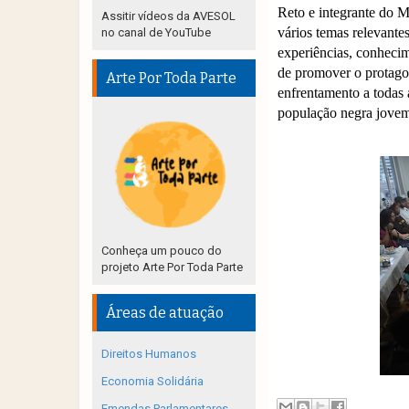
Reto e integrante do 
Assitir vídeos da AVESOL
vários temas relevante
no canal de YouTube
experiências, conhecime
de promover o protago
Arte Por Toda Parte
enfrentamento a todas a
população negra jovem
Conheça um pouco do
projeto Arte Por Toda Parte
Áreas de atuação
Direitos Humanos
Economia Solidária
Emendas Parlamentares