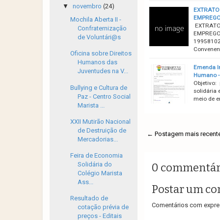
▼
novembro
(24)
EXTRATO 
EMPREGO
Mochila Aberta II -
EXTRATO
Confraternização
EMPREGOE
de Voluntári@s
19958102
Convenen
Oficina sobre Direitos
Humanos das
Emenda Im
Juventudes na V...
Humano -
Objetivo:
Bullying e Cultura de
solidária 
Paz - Centro Social
meio de en
Marista ...
XXII Mutirão Nacional
de Destruição de
← Postagem mais recent
Mercadorias...
Feira de Economia
Solidária do
0 commentár
Colégio Marista
Ass...
Postar um co
Resultado de
Comentários com expres
cotação prévia de
preços - Editais