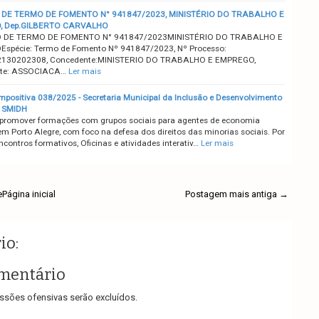
DE TERMO DE FOMENTO N° 941847/2023, MINISTÉRIO DO TRABALHO E
, Dep.GILBERTO CARVALHO
 DE TERMO DE FOMENTO N° 941847/2023MINISTÉRIO DO TRABALHO E
spécie: Termo de Fomento Nº 941847/2023, Nº Processo:
130202308, Concedente:MINISTERIO DO TRABALHO E EMPREGO,
te: ASSOCIACA…
Ler mais
positiva 038/2025 - Secretaria Municipal da Inclusão e Desenvolvimento
 SMIDH
 promover formações com grupos sociais para agentes de economia
em Porto Alegre, com foco na defesa dos direitos das minorias sociais. Por
contros formativos, Oficinas e atividades interativ…
Ler mais
e
Página inicial
Postagem mais antiga →
io:
mentário
sões ofensivas serão excluídos.