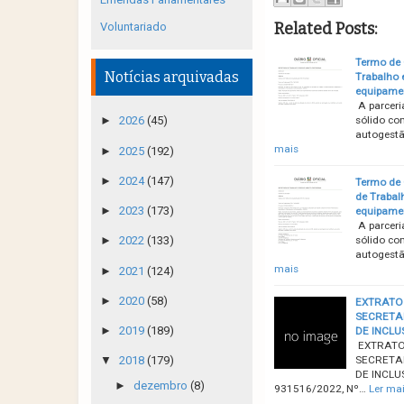
Related Posts:
Voluntariado
Termo de 
Notícias arquivadas
Trabalho 
equipamen
A parceri
sólido co
►
2026
(45)
autogestã
mais
►
2025
(192)
►
2024
(147)
Termo de 
de Trabal
►
2023
(173)
equipamen
A parceri
sólido co
►
2022
(133)
autogestã
mais
►
2021
(124)
►
2020
(58)
EXTRATO 
SECRETA
►
2019
(189)
DE INCLU
EXTRATO 
SECRETA
▼
2018
(179)
DE INCLU
►
dezembro
(8)
931516/2022, Nº…
Ler ma