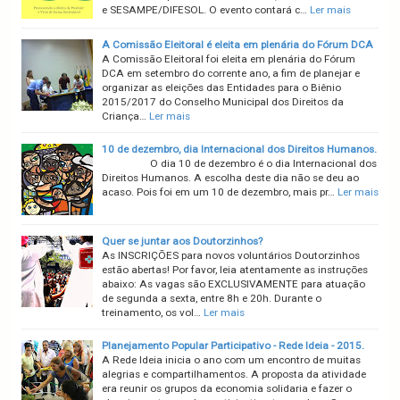
e SESAMPE/DIFESOL. O evento contará c…
Ler mais
A Comissão Eleitoral é eleita em plenária do Fórum DCA
A Comissão Eleitoral foi eleita em plenária do Fórum
DCA em setembro do corrente ano, a fim de planejar e
organizar as eleições das Entidades para o Biênio
2015/2017 do Conselho Municipal dos Direitos da
Criança…
Ler mais
10 de dezembro, dia Internacional dos Direitos Humanos.
O dia 10 de dezembro é o dia Internacional dos
Direitos Humanos. A escolha deste dia não se deu ao
acaso. Pois foi em um 10 de dezembro, mais pr…
Ler mais
Quer se juntar aos Doutorzinhos?
As INSCRIÇÕES para novos voluntários Doutorzinhos
estão abertas! Por favor, leia atentamente as instruções
abaixo: As vagas são EXCLUSIVAMENTE para atuação
de segunda a sexta, entre 8h e 20h. Durante o
treinamento, os vol…
Ler mais
Planejamento Popular Participativo - Rede Ideia - 2015.
A Rede Ideia inicia o ano com um encontro de muitas
alegrias e compartilhamentos. A proposta da atividade
era reunir os grupos da economia solidaria e fazer o