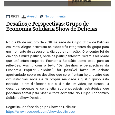
v
i
g
a
09:21
Avesol
No comments
t
Desafios e Perspectivas: Grupo de
i
Economia Solidária Show de Delícias
o
n
No dia 06 de outubro de 2018, na sede do Grupo Show de Delícias
em Porto Alegre, estiveram reunidos três integrantes do grupo para
um momento de assessoria, diálogo e formação.
O encontro foi de
diálogo e muita partilha, onde os participantes trouxeram a realidade
que enfrentam enquanto Economia Solidária como base para as
reflexões. Assim, com o texto “Os desafios e perspectivas da
Economia Popular Solidária”, foi possível fazer um debate
aprofundado sobre os desafios que se enfrentam hoje, dentro das
circunstâncias sociais e da própria realidade a qual o grupo está
inserido.
Com dinâmicas e o auxílio de um vídeo, se elencou 4
desafios urgentes e se refletiu sobre possíveis estratégias que
podemos tomar para visar o fortalecimento do Grupo Econômico
Solidário Show Delícias.
Segue link do face do grupo Show de Delícias:
https://www.facebook.com/showdedeliciass/