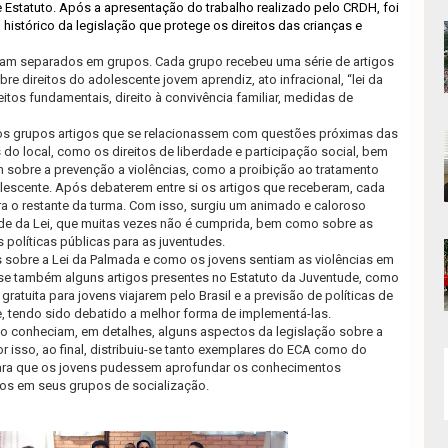
e Estatuto. Após a apresentação do trabalho realizado pelo CRDH, foi
histórico da legislação que protege os direitos das crianças e
ram separados em grupos. Cada grupo recebeu uma série de artigos
e direitos do adolescente jovem aprendiz, ato infracional, “lei da
itos fundamentais, direito à convivência familiar, medidas de
os grupos artigos que se relacionassem com questões próximas das
 do local, como os direitos de liberdade e participação social, bem
 sobre a prevenção a violências, como a proibição ao tratamento
olescente. Após debaterem entre si os artigos que receberam, cada
a o restante da turma. Com isso, surgiu um animado e caloroso
ade da Lei, que muitas vezes não é cumprida, bem como sobre as
 políticas públicas para as juventudes.
 sobre a Lei da Palmada e como os jovens sentiam as violências em
se também alguns artigos presentes no Estatuto da Juventude, como
ratuita para jovens viajarem pelo Brasil e a previsão de políticas de
, tendo sido debatido a melhor forma de implementá-las.
o conheciam, em detalhes, alguns aspectos da legislação sobre a
or isso, ao final, distribuiu-se tanto exemplares do ECA como do
para que os jovens pudessem aprofundar os conhecimentos
los em seus grupos de socialização.