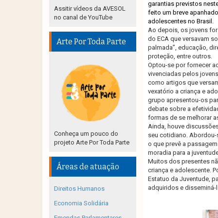
garantias previstos nest
Assitir vídeos da AVESOL
feito um breve apanhado 
no canal de YouTube
adolescentes no Brasil.
Ao depois, os jovens fo
do ECA que versavam sobr
Arte Por Toda Parte
palmada”, educação, dire
proteção, entre outros.
Optou-se por fornecer a
vivenciadas pelos jovens
como artigos que versam
vexatório a criança e ad
grupo apresentou-os par
debate sobre a efetivid
formas de se melhorar as
Ainda, houve discussões
Conheça um pouco do
seu cotidiano. Abordou-
projeto Arte Por Toda Parte
o que prevê a passagem g
moradia para a juventude
Muitos dos presentes nã
Áreas de atuação
criança e adolescente. P
Estatuo da Juventude, 
adquiridos e disseminá-
Direitos Humanos
Economia Solidária
Emendas Parlamentares