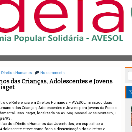
Direitos Humanos
No comments
os das Crianças, Adolescentes e Jovens
iaget
N
ntro de Referência em Direitos Humanos – AVESOL ministrou duas
 Humanos das Crianças, Adolescentes e Jovens para jovens da
Escola
damental Jean Piaget, localizada na
Av. Maj. Manoel José Monteiro, 1
gre/RS.
ática dos Direitos Humanos das Juventudes, em especifico o
o Adolescente e
teve como foco a disseminação dos direitos e