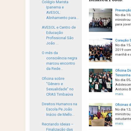
Colégio Marista
Ipanema e
Prevenção 
AVESOL:
No dia 10
Alinhamento para...
ministrou 
para joven
AVESOL e Centro de
Educação
Profissional São
Coração S
João ...
No dia 15
2019 com 
O mês da
manhã e u
consciência negra
marcou encontro
da Rede...
Oficina D
Teresinha
Oficina sobre
No dia 05
"Gênero e
Adolescen
Sexualidade" no
Antonio B
mais
CRAS Timbaúva
Direitos Humanos na
Oficinas 
Escola Pe João
No dia 12
ministrou 
Inácio de Mello...
estudante
mais
Recriando Ideias –
Finalização das