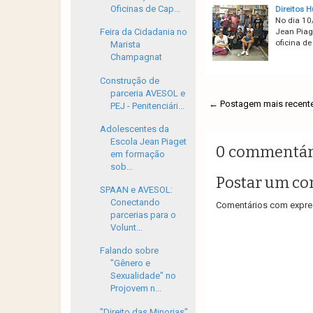
Oficinas de Cap...
Direitos 
No dia 10
Jean Piage
Feira da Cidadania no
oficina d
Marista
Champagnat
Construção de
parceria AVESOL e
← Postagem mais recent
PEJ - Penitenciári...
Adolescentes da
Escola Jean Piaget
0 commentár
em formação
sob...
Postar um co
SPAAN e AVESOL:
Conectando
Comentários com expres
parcerias para o
Volunt...
Falando sobre
"Gênero e
Sexualidade" no
Projovem n...
"Direito das Minorias"