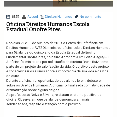
v
i
g
a
15:57
Avesol
Direitos Humanos
No comments
t
Oficina Direitos Humanos Escola
i
Estadual Onofre Pires
o
n
Nos dias 22 e 30 de outubro de 2019, o Centro de Referência em
Direitos Humanos-AVESOL ministrou oficina sobre Direitos Humanos
para 52 alunos do quinto ano da Escola Estadual de Ensino
Fundamental Onofre Pires, no bairro Agronomia em Porto Alegre/RS.
A oficina foi ministrada por solicitação da diretora Bruna Ruiz como
parte de um projeto de valorização da vida. O objetivo deste projeto
é conscientizar os alunos sobre a importância da sua vida e da vida
do outro.
Durante a oficina, foi oportunizado aos alunos lerem, debaterem
sobre os Direitos Humanos. A oficina foi finalizada com atividade de
dramatização sobre alguns artigos.
As professoras Neiva e Silvana, relataram o retorno positivo da
oficina. Observaram que os alunos demonstraram mais
solidariedade, respeito e atenção com o próximo.