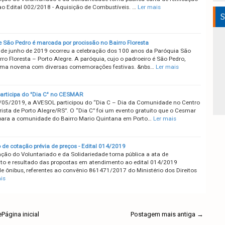
 ao Edital 002/2018 - Aquisição de Combustíveis. …
Ler mais
S
 São Pedro é marcada por procissão no Bairro Floresta
 de junho de 2019 ocorreu a celebração dos 100 anos da Paróquia São
rro Floresta – Porto Alegre. A paróquia, cujo o padroeiro é São Pedro,
uma novena com diversas comemorações festivas. &nbs…
Ler mais
rticipa do "Dia C" no CESMAR
/05/2019, a AVESOL participou do “Dia C – Dia da Comunidade no Centro
rista de Porto Alegre/RS”. O “Dia C” foi um evento gratuito que o Cesmar
para a comunidade do Bairro Mario Quintana em Porto…
Ler mais
 de cotação prévia de preços - Edital 014/2019
ção do Voluntariado e da Solidariedade torna pública a ata de
to e resultado das propostas em atendimento ao edital 014/2019
e ônibus, referentes ao convênio 861471/2017 do Ministério dos Direitos
is
e
Página inicial
Postagem mais antiga →