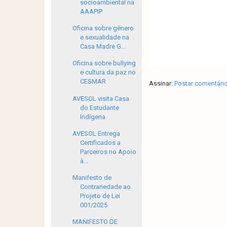
socioambiental na
AAAPIP
Oficina sobre gênero
e sexualidade na
Casa Madre G...
Oficina sobre bullying
e cultura da paz no
CESMAR
Assinar:
Postar comentári
AVESOL visita Casa
do Estudante
Indígena
AVESOL Entrega
Certificados a
Parceiros no Apoio
à...
Manifesto de
Contrariedade ao
Projeto de Lei
001/2025
MANIFESTO DE