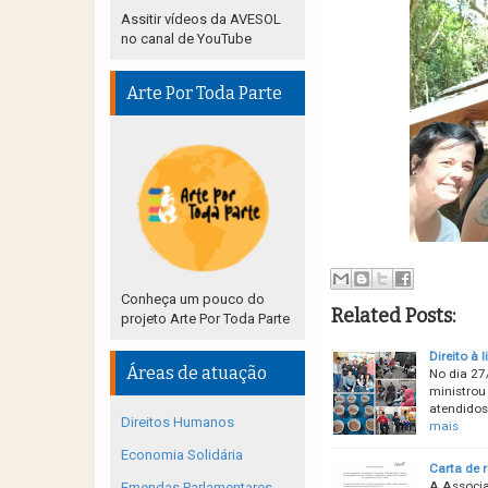
Assitir vídeos da AVESOL
no canal de YouTube
Arte Por Toda Parte
Conheça um pouco do
Related Posts:
projeto Arte Por Toda Parte
Direito à 
Áreas de atuação
No dia 27
ministrou 
atendidos
Direitos Humanos
mais
Economia Solidária
Carta de 
A Associa
Emendas Parlamentares