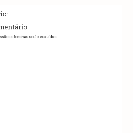
io:
mentário
sões ofensivas serão excluídos.