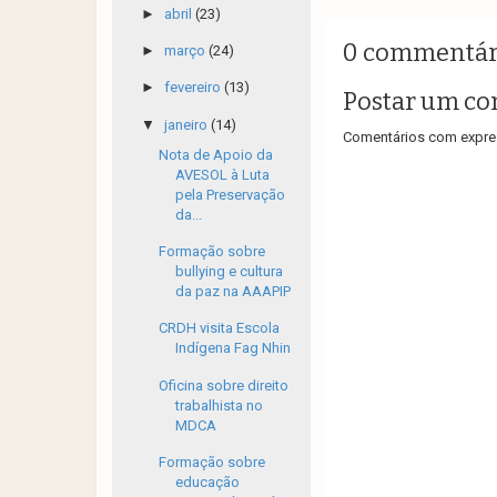
►
abril
(23)
0 commentár
►
março
(24)
►
fevereiro
(13)
Postar um co
▼
janeiro
(14)
Comentários com expres
Nota de Apoio da
AVESOL à Luta
pela Preservação
da...
Formação sobre
bullying e cultura
da paz na AAAPIP
CRDH visita Escola
Indígena Fag Nhin
Oficina sobre direito
trabalhista no
MDCA
Formação sobre
educação