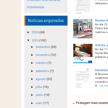
referente
Voluntariado
Notícias arquivadas
Novena de
No dia 22
Pedro, Bai
►
2026
(44)
realizou 
▼
2025
(192)
AVESOL pa
►
dezembro
(20)
No dia 11
Social Ma
►
novembro
(12)
preparou 
►
outubro
(7)
Resultado
►
setembro
(7)
A Associa
recebimen
►
agosto
(20)
Locação d
H…
Ler ma
►
julho
(16)
►
junho
(19)
← Postagem mais recent
►
maio
(17)