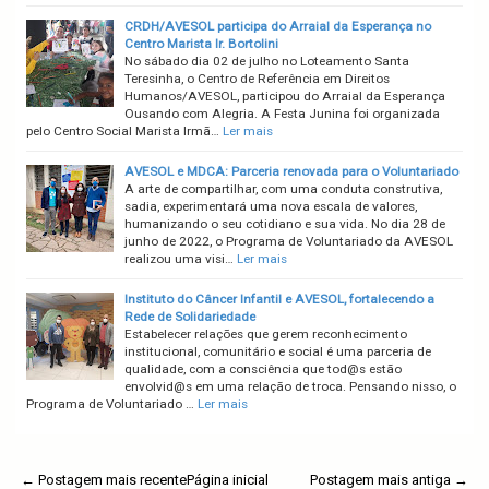
CRDH/AVESOL participa do Arraial da Esperança no
Centro Marista Ir. Bortolini
No sábado dia 02 de julho no Loteamento Santa
Teresinha, o Centro de Referência em Direitos
Humanos/AVESOL, participou do Arraial da Esperança
Ousando com Alegria. A Festa Junina foi organizada
pelo Centro Social Marista Irmã…
Ler mais
AVESOL e MDCA: Parceria renovada para o Voluntariado
A arte de compartilhar, com uma conduta construtiva,
sadia, experimentará uma nova escala de valores,
humanizando o seu cotidiano e sua vida. No dia 28 de
junho de 2022, o Programa de Voluntariado da AVESOL
realizou uma visi…
Ler mais
Instituto do Câncer Infantil e AVESOL, fortalecendo a
Rede de Solidariedade
Estabelecer relações que gerem reconhecimento
institucional, comunitário e social é uma parceria de
qualidade, com a consciência que tod@s estão
envolvid@s em uma relação de troca. Pensando nisso, o
Programa de Voluntariado …
Ler mais
← Postagem mais recente
Página inicial
Postagem mais antiga →