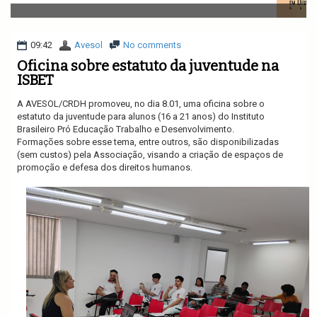
v
i
g
a
09:42
Avesol
No comments
t
Oficina sobre estatuto da juventude na
i
ISBET
o
n
A AVESOL/CRDH promoveu, no dia 8.01, uma oficina sobre o
estatuto da juventude para alunos (16 a 21 anos) do Instituto
Brasileiro Pró Educação Trabalho e Desenvolvimento.
Formações sobre esse tema, entre outros, são disponibilizadas
(sem custos) pela Associação, visando a criação de espaços de
promoção e defesa dos direitos humanos.