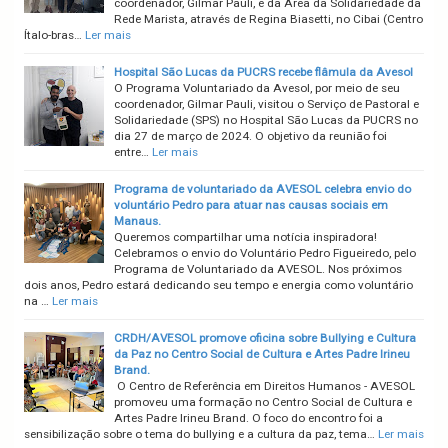
coordenador, Gilmar Pauli, e da Área da Solidariedade da
Rede Marista, através de Regina Biasetti, no Cibai (Centro
Ítalo-bras…
Ler mais
Hospital São Lucas da PUCRS recebe flâmula da Avesol
O Programa Voluntariado da Avesol, por meio de seu
coordenador, Gilmar Pauli, visitou o Serviço de Pastoral e
Solidariedade (SPS) no Hospital São Lucas da PUCRS no
dia 27 de março de 2024. O objetivo da reunião foi
entre…
Ler mais
Programa de voluntariado da AVESOL celebra envio do
voluntário Pedro para atuar nas causas sociais em
Manaus.
Queremos compartilhar uma notícia inspiradora!
Celebramos o envio do Voluntário Pedro Figueiredo, pelo
Programa de Voluntariado da AVESOL. Nos próximos
dois anos, Pedro estará dedicando seu tempo e energia como voluntário
na …
Ler mais
CRDH/AVESOL promove oficina sobre Bullying e Cultura
da Paz no Centro Social de Cultura e Artes Padre Irineu
Brand.
O Centro de Referência em Direitos Humanos - AVESOL
promoveu uma formação no Centro Social de Cultura e
Artes Padre Irineu Brand. O foco do encontro foi a
sensibilização sobre o tema do bullying e a cultura da paz, tema…
Ler mais