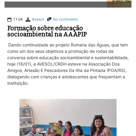
v
i
g
a
11:04
Avesol
No comments
t
Formação sobre educação
i
socioambiental na AAAPIP
o
n
Dando continuidade ao projeto Romaria das Águas, que tem
como um dos seus objetivos a promoção de rodas de
conversa sobre educação socioambiental e sustentabilidade,
hoje (16/01), a AVESOL/CRDH esteve na
Associação Dos
Amigos, Artesão E Pescadores D
a Ilha da Pintada (POA/RS),
dialogando com crianças e adolescentes que frequentam a
instituição.