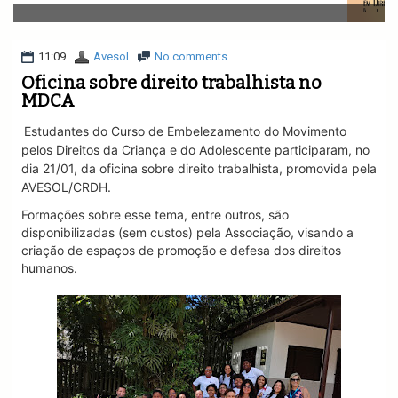
v
i
g
a
11:09
Avesol
No comments
t
Oficina sobre direito trabalhista no
i
MDCA
o
n
Estudantes do Curso de Embelezamento do
Movimento
pelos Direitos da Criança e do Adolescente
participaram, no
dia 21/01, da oficina sobre direito trabalhista, promovida pela
AVESOL/CRDH.
Formações sobre esse tema, entre outros, são
disponibilizadas (sem custos) pela Associação, visando a
criação de espaços de promoção e defesa dos direitos
humanos.