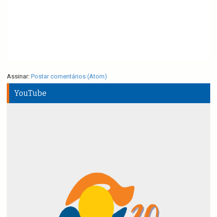
Assinar:
Postar comentários (Atom)
YouTube