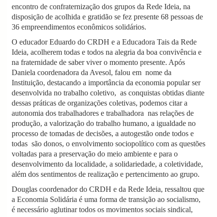
encontro de confraternização dos grupos da Rede Ideia, na
i
g
disposição de acolhida e gratidão se fez presente 68 pessoas de
a
36 empreendimentos econômicos solidários.
t
O educador Eduardo do CRDH e a Educadora Tais da Rede
i
o
Ideia, acolherem todas e todos na alegria da boa convivência e
n
na fraternidade de saber viver o momento presente. Após
Daniela coordenadora da Avesol, falou em nome da
Instituição, destacando a importância da economia popular ser
desenvolvida no trabalho coletivo, as conquistas obtidas diante
dessas práticas de organizações coletivas, podemos citar a
autonomia dos trabalhadores e trabalhadora nas relações de
produção, a valorização do trabalho humano, a igualdade no
processo de tomadas de decisões, a autogestão onde todos e
todas são donos, o envolvimento sociopolítico com as questões
voltadas para a preservação do meio ambiente e para o
desenvolvimento da localidade, a solidariedade, a coletividade,
além dos sentimentos de realização e pertencimento ao grupo.
Douglas coordenador do CRDH e da Rede Ideia, ressaltou que
a
Economia Solidária é uma forma de transição ao socialismo,
é necessário aglutinar todos os movimentos sociais sindical,