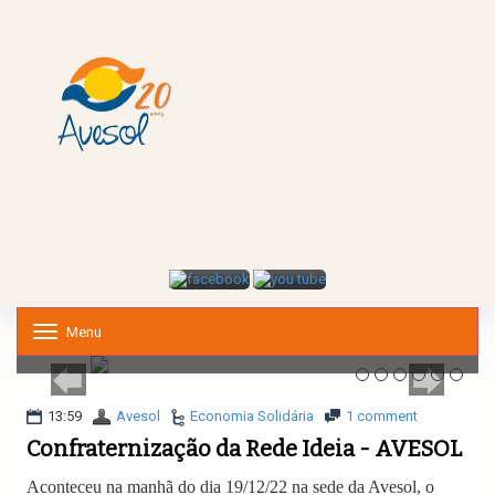
Menu
T
o
g
g
l
13:59
Avesol
Economia Solidária
1 comment
e
Confraternização da Rede Ideia - AVESOL
n
a
Aconteceu na manhã do dia 19/12/22 na sede da Avesol, o
v