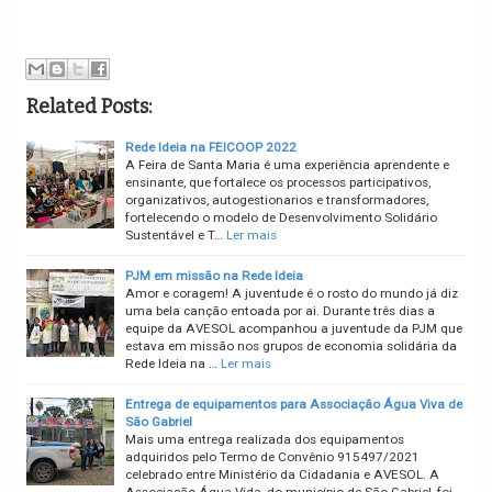
Related Posts:
Rede Ideia na FEICOOP 2022
A Feira de Santa Maria é uma experiência aprendente e
ensinante, que fortalece os processos participativos,
organizativos, autogestionarios e transformadores,
fortelecendo o modelo de Desenvolvimento Solidário
Sustentável e T…
Ler mais
PJM em missão na Rede Ideia
Amor e coragem! A juventude é o rosto do mundo já diz
uma bela canção entoada por ai. Durante três dias a
equipe da AVESOL acompanhou a juventude da PJM que
estava em missão nos grupos de economia solidária da
Rede Ideia na …
Ler mais
Entrega de equipamentos para Associação Água Viva de
São Gabriel
Mais uma entrega realizada dos equipamentos
adquiridos pelo Termo de Convênio 915497/2021
celebrado entre Ministério da Cidadania e AVESOL. A
Associação Água Vida, do município de São Gabriel, foi