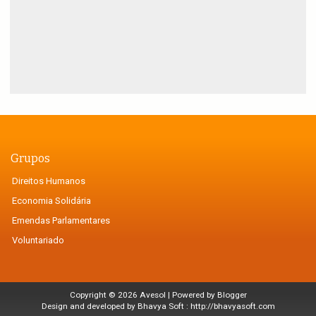
Grupos
Direitos Humanos
Economia Solidária
Emendas Parlamentares
Voluntariado
Copyright ©
2026
Avesol
| Powered by
Blogger
Design and developed by Bhavya Soft :
http://bhavyasoft.com