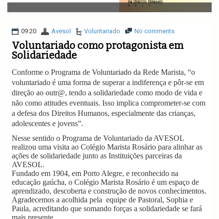
v
i
g
a
09:20
Avesol
Voluntariado
No comments
t
Voluntariado como protagonista em
i
Solidariedade
o
n
Conforme o Programa de Voluntariado da Rede Marista, “
o
voluntariado
é uma forma de superar a indiferença e pôr-se em
direção ao outr@, tendo a solidariedade como modo de vida e
não como atitudes eventuais. Isso implica comprometer-se com
a defesa dos Direitos Humanos, especialmente das crianças,
adolescentes e jovens”.
Nesse sentido o Programa de Voluntariado da AVESOL
realizou uma visita ao Colégio Marista Rosário para alinhar as
ações de solidariedade junto as Instituições parceiras da
AVESOL.
Fundado em 1904, em Porto Alegre, e reconhecido na
educação gaúcha, o Colégio Marista Rosário é um espaço de
aprendizado, descoberta e construção de novos conhecimentos.
Agradecemos a acolhida pela
equipe de Pastoral, Sophia e
Paula, acreditando que somando forças a solidariedade se fará
mais presente.