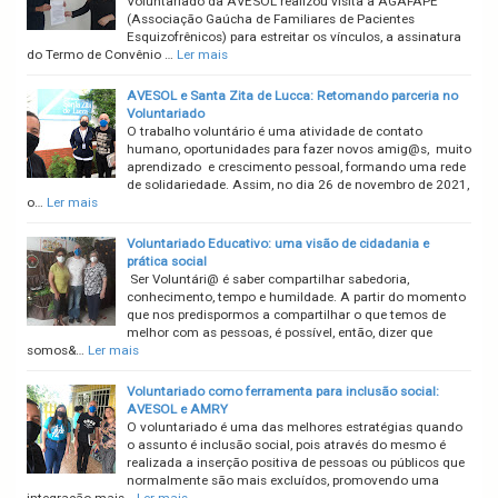
Voluntariado da AVESOL realizou visita a AGAFAPE
(Associação Gaúcha de Familiares de Pacientes
Esquizofrênicos) para estreitar os vínculos, a assinatura
do Termo de Convênio …
Ler mais
AVESOL e Santa Zita de Lucca: Retomando parceria no
Voluntariado
O trabalho voluntário é uma atividade de contato
humano, oportunidades para fazer novos amig@s, muito
aprendizado e crescimento pessoal, formando uma rede
de solidariedade. Assim, no dia 26 de novembro de 2021,
o…
Ler mais
Voluntariado Educativo: uma visão de cidadania e
prática social
Ser Voluntári@ é saber compartilhar sabedoria,
conhecimento, tempo e humildade. A partir do momento
que nos predispormos a compartilhar o que temos de
melhor com as pessoas, é possível, então, dizer que
somos&…
Ler mais
Voluntariado como ferramenta para inclusão social:
AVESOL e AMRY
O voluntariado é uma das melhores estratégias quando
o assunto é inclusão social, pois através do mesmo é
realizada a inserção positiva de pessoas ou públicos que
normalmente são mais excluídos, promovendo uma