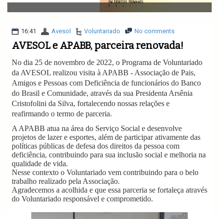
v
i
g
a
16:41
Avesol
Voluntariado
No comments
t
AVESOL e APABB, parceira renovada!
i
o
No dia 25 de novembro de 2022, o Programa de Voluntariado
n
da AVESOL realizou visita à APABB - Associação de Pais,
Amigos e Pessoas com Deficiência de funcionários do Banco
do Brasil e Comunidade, através da sua Presidenta Arsênia
Cristofolini da Silva, fortalecendo nossas relações e
reafirmando o termo de parceria.
A APABB atua na área do Serviço Social e desenvolve
projetos de lazer e esportes, além de participar ativamente das
políticas públicas de defesa dos direitos da pessoa com
deficiência, contribuindo para sua inclusão social e melhoria na
qualidade de vida.
Nesse contexto o Voluntariado vem contribuindo para o belo
trabalho realizado pela Associação.
Agradecemos a acolhida e que essa parceria se fortaleça através
do Voluntariado responsável e comprometido.