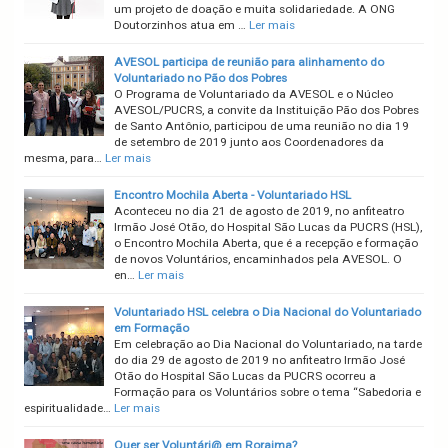
um projeto de doação e muita solidariedade. A ONG
Doutorzinhos atua em …
Ler mais
AVESOL participa de reunião para alinhamento do
Voluntariado no Pão dos Pobres
O Programa de Voluntariado da AVESOL e o Núcleo
AVESOL/PUCRS, a convite da Instituição Pão dos Pobres
de Santo Antônio, participou de uma reunião no dia 19
de setembro de 2019 junto aos Coordenadores da
mesma, para…
Ler mais
Encontro Mochila Aberta - Voluntariado HSL
Aconteceu no dia 21 de agosto de 2019, no anfiteatro
Irmão José Otão, do Hospital São Lucas da PUCRS (HSL),
o Encontro Mochila Aberta, que é a recepção e formação
de novos Voluntários, encaminhados pela AVESOL. O
en…
Ler mais
Voluntariado HSL celebra o Dia Nacional do Voluntariado
em Formação
Em celebração ao Dia Nacional do Voluntariado, na tarde
do dia 29 de agosto de 2019 no anfiteatro Irmão José
Otão do Hospital São Lucas da PUCRS ocorreu a
Formação para os Voluntários sobre o tema “Sabedoria e
espiritualidade…
Ler mais
Quer ser Voluntári@ em Roraima?