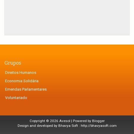
Grupos
Direitos Humanos
Economia Solidária
Emendas Parlamentares
Voluntariado
Copyright ©
2026
Avesol
| Powered by
Blogger
Design and developed by Bhavya Soft :
http://bhavyasoft.com